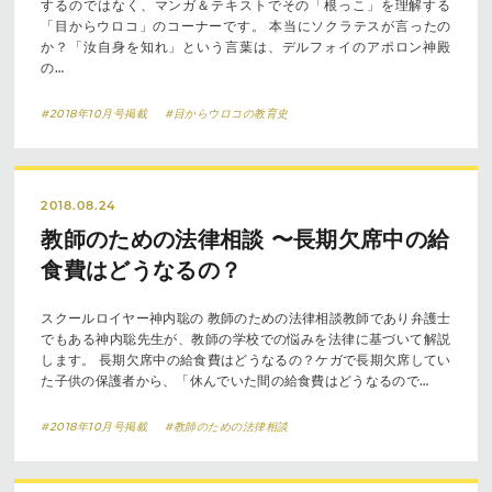
するのではなく、マンガ＆テキストでその「根っこ」を理解する
「目からウロコ」のコーナーです。 本当にソクラテスが言ったの
か？「汝自身を知れ」という言葉は、デルフォイのアポロン神殿
の…
#2018年10月号掲載
#目からウロコの教育史
2018.08.24
教師のための法律相談 〜長期欠席中の給
食費はどうなるの？
スクールロイヤー神内聡の 教師のための法律相談教師であり弁護士
でもある神内聡先生が、教師の学校での悩みを法律に基づいて解説
します。 長期欠席中の給食費はどうなるの？ケガで長期欠席してい
た子供の保護者から、「休んでいた間の給食費はどうなるので…
#2018年10月号掲載
#教師のための法律相談