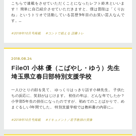
こちらで連載をさせていただくことになったレフト鈴木といいま
す！ 簡単に自己紹介させていただきますと、僕は普段は「くりお
ね」というトリオで活動している芸歴9年目のお笑い芸人なんで
す。…
#2018年10月号掲載
#コントで鍛える 語彙トレ
2018.08.24
File01 小林 優（こばやし・ゆう）先生
埼玉県立春日部特別支援学校
一人ひとりの顔を見て、 ゆっくりはっきり話す小林先生。 子供た
ちの反応に、笑顔がはじけます。 初任の年は、どんな年でしたか？
小学部5年生の担任になったのですが、初めてのことばかりで、め
まぐるしい1年間でした。 特別支援学校では教科書の内容に…
#2018年10月号掲載
#ドキュメント／若手教師の実像