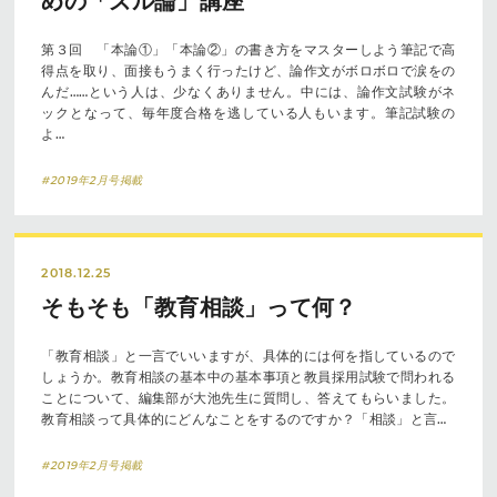
めの「ズル論」講座
第３回 「本論①」「本論②」の書き方をマスターしよう筆記で高
得点を取り、面接もうまく行ったけど、論作文がボロボロで涙をの
んだ……という人は、少なくありません。中には、論作文試験がネ
ックとなって、毎年度合格を逃している人もいます。筆記試験の
よ…
#2019年2月号掲載
2018.12.25
そもそも「教育相談」って何？
「教育相談」と一言でいいますが、具体的には何を指しているので
しょうか。教育相談の基本中の基本事項と教員採用試験で問われる
ことについて、編集部が大池先生に質問し、答えてもらいました。
教育相談って具体的にどんなことをするのですか？「相談」と言…
#2019年2月号掲載