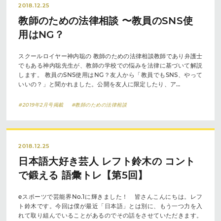
2018.12.25
教師のための法律相談 〜教員のSNS使
用はNG？
スクールロイヤー神内聡の 教師のための法律相談教師であり弁護士
でもある神内聡先生が、教師の学校での悩みを法律に基づいて解説
します。 教員のSNS使用はNG？友人から「教員でもSNS、やって
いいの？」と聞かれました。公開を友人に限定したり、ア…
#2019年2月号掲載
#教師のための法律相談
2018.12.25
日本語大好き芸人 レフト鈴木の コント
で鍛える 語彙トレ【第5回】
eスポーツで芸能界No.1に輝きました！ 皆さんこんにちは。レフ
ト鈴木です。今回は僕が最近「日本語」とは別に、もう一つ力を入
れて取り組んでいることがあるのでその話をさせていただきます。