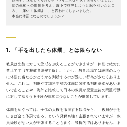
他の生徒への影響を考え、廊下で指導しようと腕を引いたとこ
ろ、「痛い！ 体罰よ！」と言われてしまいました。
本当に体罰になるのでしょうか？
1. 「手を出したら体罰」とは限らない
教員は生徒に対して懲戒を加えることができますが、体罰は絶対に
禁止です（学校教育法第11条）。しかし、教育現場では設問のよう
に体罰に当たるかどうかを判断するのが難しい行為が少なくありま
せん。これは、判例や文部科学省の体罰に関する判断基準があいま
いであることや、海外と比較して日本の教員が児童生徒の問題行動
に対して採りうる手段が非常に少ないことが影響しています。
体罰をめぐっては、子供の人権を徹底する観点から、「教員が手を
出せば全て体罰である」という見解も強く主張されていますが、教
員経験がない人が主張することも多く、説得的ではありません。ま