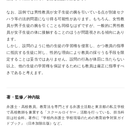
なお、設例では男性教員が女子生徒の腕を引いている点が別途セク
ハラ等の法的問題になり得る可能性があります。もちろん、女性教
員が男子生徒の腕を引くことも同様なはずですが、一般的に男性教
員が女子生徒の体に接触することのほうが問題視される傾向にあり
ます。
しかし、設問のように他の生徒の学習権を侵害し、かつ教員の指導
に抵抗する生徒に対し、性的な理由により教員の採りうる手段を限
定することは妥当ではありません。設問の行為が体罰に当たらない
以上、他の生徒の学習権を保証するためにも教員は厳正に指導すべ
きであると考えます。
著・監修／神内聡
弁護士・高校教員。教育法を専門とする弁護士活動と東京都の私立学校
で高校教師を兼業する「スクールロイヤー」活動を行っている。担当科
目は社会科。著作に『学校内弁護士 学校現場のための教育紛争対策ガイ
ドブック』（日本加除出版）など。