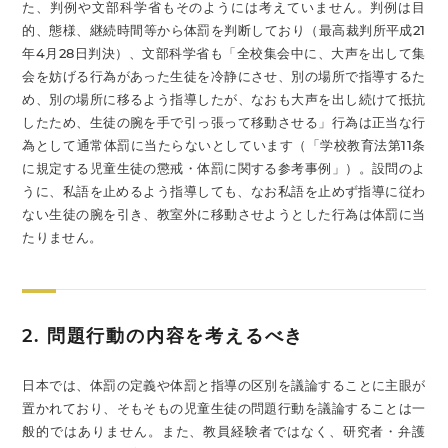
た、判例や文部科学省もそのようには考えていません。判例は目
的、態様、継続時間等から体罰を判断しており（最高裁判所平成21
年4月28日判決）、文部科学省も「全校集会中に、大声を出して集
会を妨げる行為があった生徒を冷静にさせ、別の場所で指導するた
め、別の場所に移るよう指導したが、なおも大声を出し続けて抵抗
したため、生徒の腕を手で引っ張って移動させる」行為は正当な行
為として通常体罰に当たらないとしています（「学校教育法第11条
に規定する児童生徒の懲戒・体罰に関する参考事例」）。設問のよ
うに、私語を止めるよう指導しても、なお私語を止めず指導に従わ
ない生徒の腕を引き、教室外に移動させようとした行為は体罰に当
たりません。
2. 問題行動の内容を考えるべき
日本では、体罰の定義や体罰と指導の区別を議論することに主眼が
置かれており、そもそもの児童生徒の問題行動を議論することは一
般的ではありません。また、教員経験者ではなく、研究者・弁護