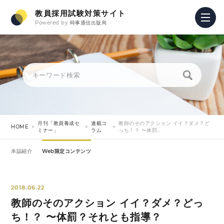
教員採用試験対策サイト
Powered by
時事通信出版局
月刊「教員養成セ
連載コ
教師のそのアクション イイ？ダメ？ど
HOME
ミナー」
ラム
っち！？ 〜体罰…
本誌紹介
Web限定コンテンツ
2018.06.22
教師のそのアクション イイ？ダメ？どっ
ち！？ 〜体罰？それとも指導？