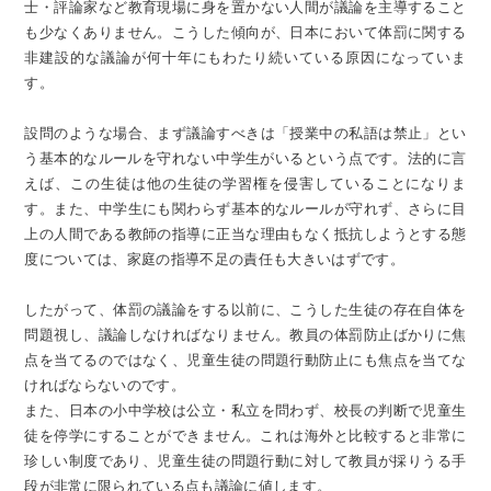
士・評論家など教育現場に身を置かない人間が議論を主導すること
も少なくありません。こうした傾向が、日本において体罰に関する
非建設的な議論が何十年にもわたり続いている原因になっていま
す。
設問のような場合、まず議論すべきは「授業中の私語は禁止」とい
う基本的なルールを守れない中学生がいるという点です。法的に言
えば、この生徒は他の生徒の学習権を侵害していることになりま
す。また、中学生にも関わらず基本的なルールが守れず、さらに目
上の人間である教師の指導に正当な理由もなく抵抗しようとする態
度については、家庭の指導不足の責任も大きいはずです。
したがって、体罰の議論をする以前に、こうした生徒の存在自体を
問題視し、議論しなければなりません。教員の体罰防止ばかりに焦
点を当てるのではなく、児童生徒の問題行動防止にも焦点を当てな
ければならないのです。
また、日本の小中学校は公立・私立を問わず、校長の判断で児童生
徒を停学にすることができません。これは海外と比較すると非常に
珍しい制度であり、児童生徒の問題行動に対して教員が採りうる手
段が非常に限られている点も議論に値します。