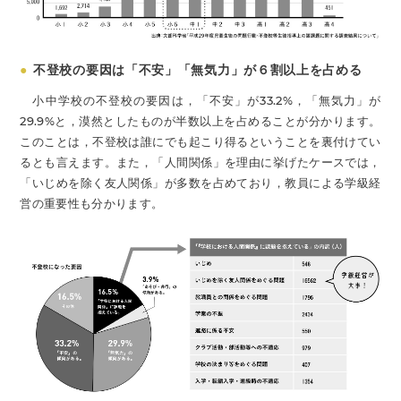
●
不登校の要因は「不安」「無気力」が６割以上を占める
小中学校の不登校の要因は，「不安」が33.2%，「無気力」が
29.9%と，漠然としたものが半数以上を占めることが分かります。
このことは，不登校は誰にでも起こり得るということを裏付けてい
るとも言えます。また，「人間関係」を理由に挙げたケースでは，
「いじめを除く友人関係」が多数を占めており，教員による学級経
営の重要性も分かります。