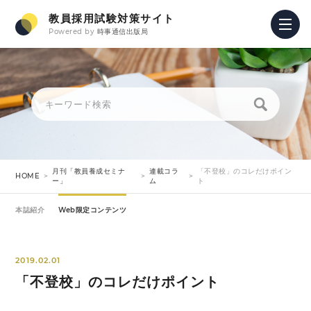
教員採用試験対策サイト
Powered by
時事通信出版局
月刊「教員養成セミナ
連載コラ
「不登校」のコレだけポイン
HOME
ー」
ム
ト
本誌紹介
Web限定コンテンツ
2019.02.01
「不登校」のコレだけポイント