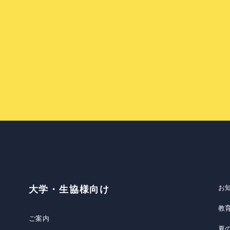
お
大学・生協様向け
教
ご案内
夏