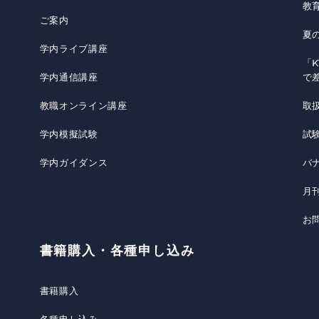
教
ご案内
夏
学内ライブ講座
「K
学内通信講座
で
教職オンライン講座
取
学内模擬試験
試
学内ガイダンス
バ
月
お
書籍購入・各種申し込み
書籍購入