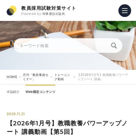
教員採用試験対策サイト
Powered by
時事通信出版局
月刊「教員養成セ
トレーニン
【2026年1月号】教職教養パワーア
HOME
ミナー」
グ動画
ップノート 講義…
本誌紹介
Web限定コンテンツ
2025.11.21
【2026年1月号】教職教養パワーアップノ
ート 講義動画【第5回】