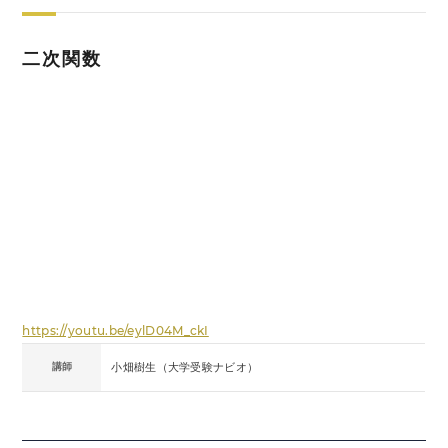
二次関数
https://youtu.be/eylD04M_ckI
講師
小畑樹生（大学受験ナビオ）