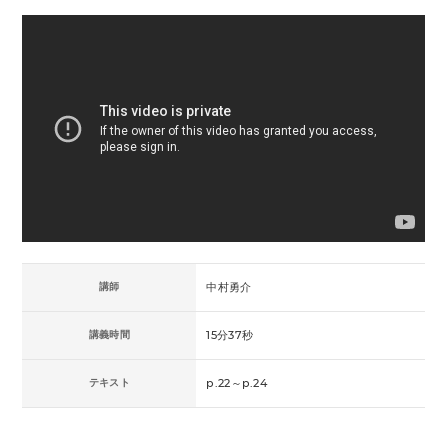
講師
中村勇介
講義時間
15分37秒
テキスト
p.22～p.24