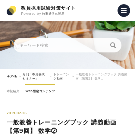
教員採用試験対策サイト
Powered by
時事通信出版局
月刊「教員養成
トレーニン
一般教養トレーニングブック 講義動
HOME
セミナー」
グ動画
画【第9回】 数学…
本誌紹介
Web限定コンテンツ
2019.02.26
一般教養トレーニングブック 講義動画
【第9回】 数学②