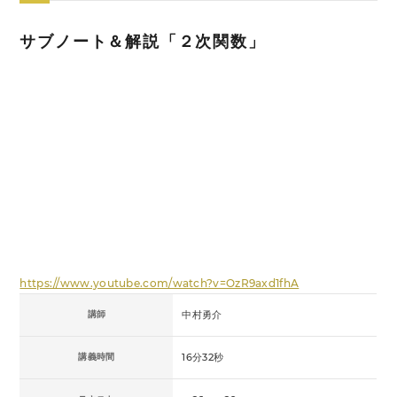
サブノート＆解説「２次関数」
https://www.youtube.com/watch?v=OzR9axd1fhA
講師
中村勇介
講義時間
16分32秒