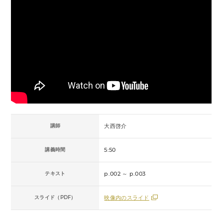
講師
大西啓介
講義時間
5:50
テキスト
p.002 ～ p.003
スライド（PDF）
映像内のスライド