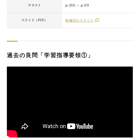
テキスト
p.010 ～ p.011
スライド（PDF）
映像内のスライド
過去の良問「学習指導要領①」