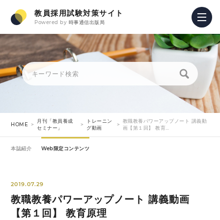
教員採用試験対策サイト
Powered by
時事通信出版局
月刊「教員養成
トレーニン
教職教養パワーアップノート 講義動
HOME
セミナー」
グ動画
画【第１回】 教育…
本誌紹介
Web限定コンテンツ
2019.07.29
教職教養パワーアップノート 講義動画
【第１回】 教育原理