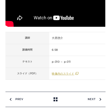
講師
大西啓介
講義時間
6:58
テキスト
p.010 ～ p.011
スライド（PDF）
映像内のスライド
PREV
NEXT