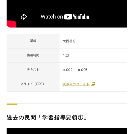
講師
大西啓介
講義時間
4:21
テキスト
p.002 ～ p.003
スライド（PDF）
映像内のスライド
過去の良問「学習指導要領①」