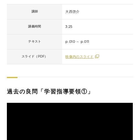
講師
大西啓介
講義時間
3:25
テキスト
p.010 ～ p.011
スライド（PDF）
映像内のスライド
過去の良問「学習指導要領①」