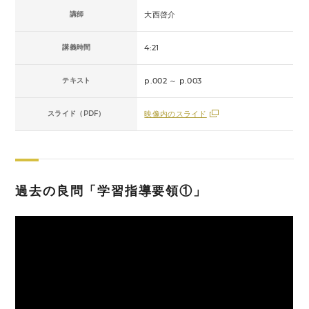
講師
大西啓介
講義時間
4:21
テキスト
p.002 ～ p.003
スライド（PDF）
映像内のスライド
過去の良問「学習指導要領①」