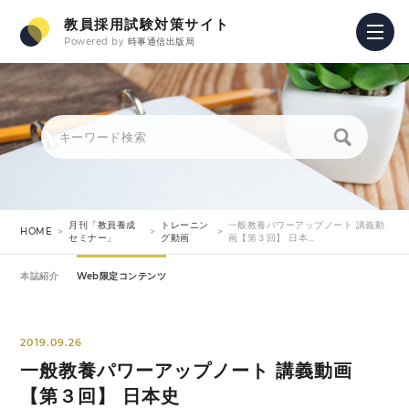
教員採用試験対策サイト
Powered by
時事通信出版局
月刊「教員養成
トレーニン
一般教養パワーアップノート 講義動
HOME
セミナー」
グ動画
画【第３回】 日本…
本誌紹介
Web限定コンテンツ
2019.09.26
一般教養パワーアップノート 講義動画
【第３回】 日本史