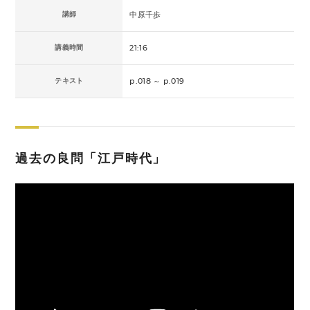
講師
中原千歩
講義時間
21:16
テキスト
p.018 ～ p.019
過去の良問「江戸時代」