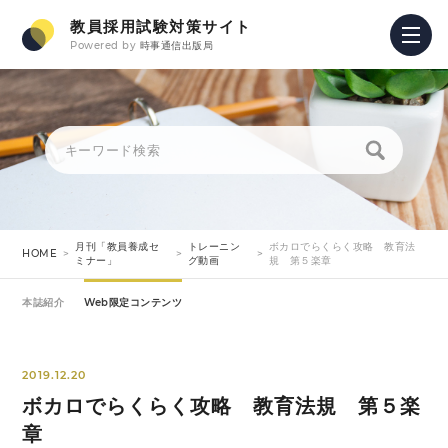
教員採用試験対策サイト
Powered by
時事通信出版局
月刊「教員養成セ
トレーニン
ボカロでらくらく攻略 教育法
HOME
ミナー」
グ動画
規 第５楽章
本誌紹介
Web限定コンテンツ
2019.12.20
ボカロでらくらく攻略 教育法規 第５楽
章