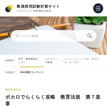
教員採用試験対策サイト
Powered by
時事通信出版局
月刊「教員養成セ
トレーニン
ボカロでらくらく攻略 教育法
HOME
ミナー」
グ動画
規 第７楽章
本誌紹介
Web限定コンテンツ
2020.02.21
ボカロでらくらく攻略 教育法規 第７楽
章