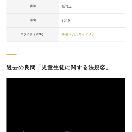
講師
植竹丘
時間
25:16
スライド（PDF）
映像内のスライド
過去の良問「児童生徒に関する法規②」