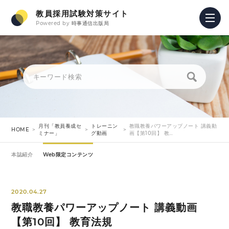
教員採用試験対策サイト
Powered by
時事通信出版局
月刊「教員養成セ
トレーニン
教職教養パワーアップノート 講義動
HOME
ミナー」
グ動画
画【第10回】 教…
本誌紹介
Web限定コンテンツ
2020.04.27
教職教養パワーアップノート 講義動画
【第10回】 教育法規