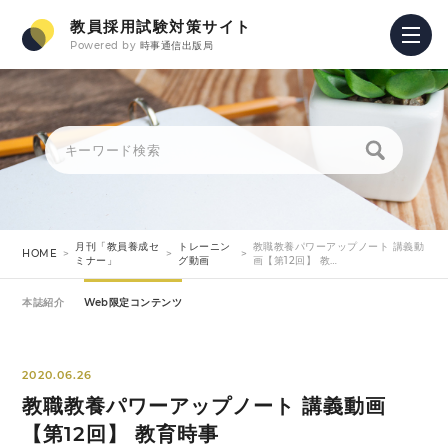
教員採用試験対策サイト
Powered by
時事通信出版局
月刊「教員養成セ
トレーニン
教職教養パワーアップノート 講義動
HOME
ミナー」
グ動画
画【第12回】 教…
本誌紹介
Web限定コンテンツ
2020.06.26
教職教養パワーアップノート 講義動画
【第12回】 教育時事