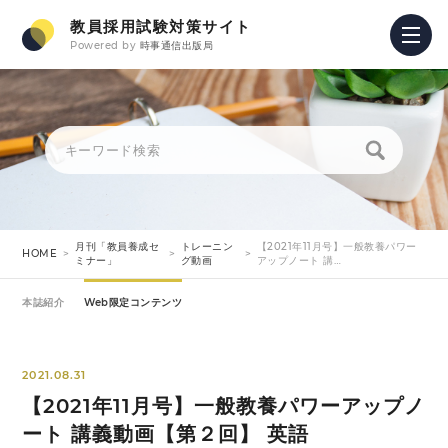
教員採用試験対策サイト
Powered by
時事通信出版局
月刊「教員養成セ
トレーニン
【2021年11月号】一般教養パワー
HOME
ミナー」
グ動画
アップノート 講…
本誌紹介
Web限定コンテンツ
2021.08.31
【2021年11月号】一般教養パワーアップノ
ート 講義動画【第２回】 英語