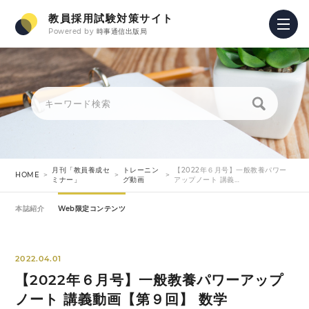
教員採用試験対策サイト
Powered by
時事通信出版局
月刊「教員養成セ
トレーニン
【2022年６月号】一般教養パワー
HOME
ミナー」
グ動画
アップノート 講義…
本誌紹介
Web限定コンテンツ
2022.04.01
【2022年６月号】一般教養パワーアップ
ノート 講義動画【第９回】 数学