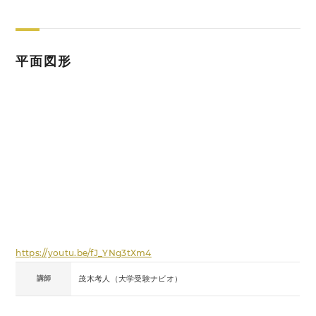
平面図形
https://youtu.be/fJ_YNg3tXm4
講師
茂木考人（大学受験ナビオ）