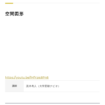
空間図形
https://youtu.be/fHfYpis8Pn8
講師
茂木考人（大学受験ナビオ）