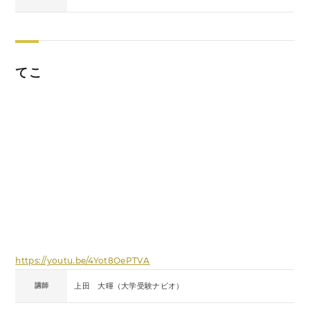
てこ
https://youtu.be/4Yot8OePTVA
講師
上田 大暉（大学受験ナビオ）