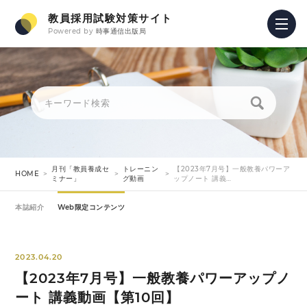
教員採用試験対策サイト
Powered by
時事通信出版局
月刊「教員養成セ
トレーニン
【2023年7月号】一般教養パワーア
HOME
ミナー」
グ動画
ップノート 講義…
本誌紹介
Web限定コンテンツ
2023.04.20
【2023年7月号】一般教養パワーアップノ
ート 講義動画【第10回】