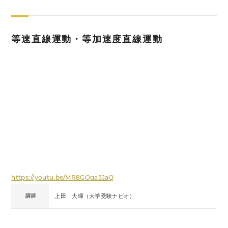
等速直線運動・等加速度直線運動
https://youtu.be/MR8GOqa5JaQ
講師
上田 大暉（大学受験ナビオ）