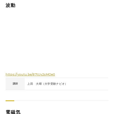
波動
https://youtu.be/87tUv2sMOe0
講師
上田 大暉（大学受験ナビオ）
電磁気