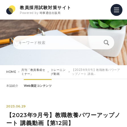
教員採用試験対策サイト
Powered by
時事通信出版局
月刊「教員養成セ
トレーニン
【2023年9月号】教職教養パワーア
HOME
ミナー」
グ動画
ップノート 講義…
本誌紹介
Web限定コンテンツ
2023.06.29
【2023年9月号】教職教養パワーアップノ
ート 講義動画【第12回】