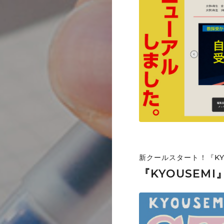
新クールスタート！『KY
『KYOUSEM
合格サポートライ