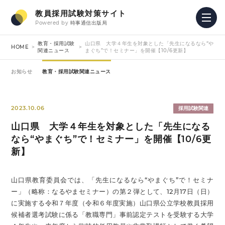
教員採用試験対策サイト
Powered by
時事通信出版局
教育・採用試験
山口県 大学４年生を対象とした「先生になるなら“や
HOME
関連ニュース
まぐち”で！セミナー」を開催【10/6更新】
お知らせ
教育・採用試験関連ニュース
2023.10.06
採用試験関連
山口県 大学４年生を対象とした「先生になる
なら“やまぐち”で！セミナー」を開催【10/6更
新】
山口県教育委員会では、「先生になるなら“やまぐち”で！セミナ
ー」（略称：なるやまセミナー）の第２弾として、12月17日（日）
に実施する令和７年度（令和６年度実施）山口県公立学校教員採用
候補者選考試験に係る「教職専門」事前認定テストを受験する大学