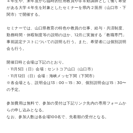
４年生や、来年度から臨時的任用教員や非常勤講師として働く希望
がある大学４年生を対象としたセミナーを県内２箇所（山口市・下
関市）で開催する。
セミナーでは、山口県教育の特色や教員の仕事、給与・共済制度、
勤務時間・休暇制度等の説明のほか、12月に実施する「教職専門」
事前認定テストについての説明も行う。また、希望者には個別説明
会も行う。
開催日時と会場は下記のとおり。
・11月5日（日）会場：セントコア山口（山口市）
・11月12日（日）会場：海峡メッセ下関（下関市）
※各会場とも、説明会は13：00～15：30、個別説明会は15：30〜
の予定。
参加費用は無料で、参加の受付は下記リンク先内の専用フォームか
らの申し込みとなる。
なお、参加人数は各会場100名で、先着順の受付となる。