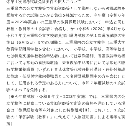
②第１次選考試験免除要件の拡大について
三重県内の公立学校等で常勤講師等として勤務しながら教員試験を
受験する方の試験にかかる負担を軽減するため、今年度（令和６年
度＝2023年実施）の三重県の教員採用試験において、申込と同じ
校種・教科等の１次試験に合格し、かつ令和6（2024）年4月から
令和７年度三重県公立学校教員採用選考試験の第１次選考試験の実
施日（6月15日）までの期間に、三重県内の公立学校等（三重大学
教育学部附属学校を含む）において、小学校、中学校、高等学校ま
たは特別支援学校教諭申込者においては常勤講師、養護教諭申込者
においては常勤の養護助教諭、栄養教諭申込者においては常勤の臨
時学校栄養職員（いずれも育児休業等代替任期付講師・任期付養護
助教諭・任期付学校栄養職員として名簿登載期間中の方を含む）と
して、任用される予定のある方について、令和７年度試験の１次試
験のすべてを免除する。
（※今年度試験〈令和６年度＝2023年実施〉では、三重県内の公
立学校等に勤務している常勤講師等で所定の資格を満たしている場
合は「教職経験者等を対象とした特別選考[Ⅱ]」において、１次試
験の「筆答試験（教養）」に代えて「人物証明書」による選考を実
施）