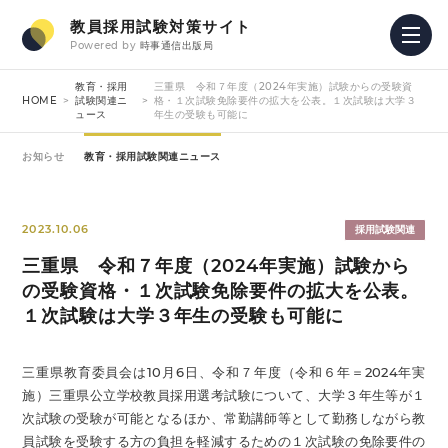
教員採用試験対策サイト
Powered by
時事通信出版局
教育・採用
三重県 令和７年度（2024年実施）試験からの受験資
HOME
試験関連ニ
格・１次試験免除要件の拡大を公表。１次試験は大学３
ュース
年生の受験も可能に
お知らせ
教育・採用試験関連ニュース
2023.10.06
採用試験関連
三重県 令和７年度（2024年実施）試験から
の受験資格・１次試験免除要件の拡大を公表。
１次試験は大学３年生の受験も可能に
三重県教育委員会は10月6日、令和７年度（令和６年＝2024年実
施）三重県公立学校教員採用選考試験について、大学３年生等が１
次試験の受験が可能となるほか、常勤講師等として勤務しながら教
員試験を受験する方の負担を軽減するための１次試験の免除要件の