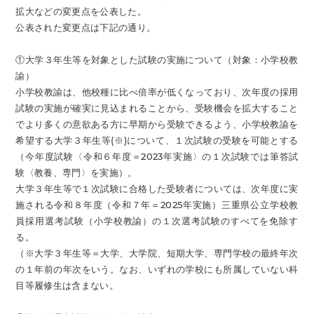
拡大などの変更点を公表した。
公表された変更点は下記の通り。
①大学３年生等を対象とした試験の実施について（対象：小学校教
諭）
小学校教諭は、他校種に比べ倍率が低くなっており、次年度の採用
試験の実施が確実に見込まれることから、受験機会を拡大すること
でより多くの意欲ある方に早期から受験できるよう、小学校教諭を
希望する大学３年生等(※)について、１次試験の受験を可能とする
（今年度試験〈令和６年度＝2023年実施〉の１次試験では筆答試
験〈教養、専門〉を実施）。
大学３年生等で１次試験に合格した受験者については、次年度に実
施される令和８年度（令和７年＝2025年実施）三重県公立学校教
員採用選考試験（小学校教諭）の１次選考試験のすべてを免除す
る。
（※大学３年生等＝大学、大学院、短期大学、専門学校の最終年次
の１年前の年次をいう。なお、いずれの学校にも所属していない科
目等履修生は含まない。