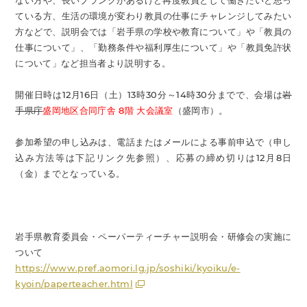
ない方や、長いブランクがあるけど再度教員として働きたいと思っ
ている方、生活の環境が変わり教員の仕事にチャレンジしてみたい
方などで、説明会では「岩手県の学校や教育について」や「教員の
仕事について」、「勤務条件や福利厚生について」や「教員免許状
について」など担当者より説明する。
開催日時は12月16日（土）13時30分～14時30分までで、会場は
岩
手県庁
盛岡地区合同庁舎 8階 大会議室
（盛岡市）。
参加希望の申し込みは、電話またはメールによる事前申込で（申し
込み方法等は下記リンク先参照）、応募の締め切りは12月8日
（金）までとなっている。
岩手県教育委員会・ペーパーティーチャー説明会・研修会の実施に
ついて
https://www.pref.aomori.lg.jp/soshiki/kyoiku/e-
kyoin/paperteacher.html