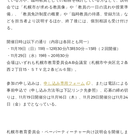
ている方や、臨時教員としての勤務を検討している方などで、説明
会では「札幌市が求める教員像」や「教員の一日の流れや授業準
備」、「教員免許制度の概要」や「臨時教員の待遇、登録方法」な
どを担当者より説明するほか、終了後には、個別相談も受け付け
る。
開催日時は以下の通り（内容は各回とも同一）
・11月19日（日）11時～12時30分/13時30分～15時（２回開催）
・11月29日（水）19時～20時30分
会場はいずれも札幌市教育委員会AB会議室（札幌市中央区北２条
西２丁目15・ＳＴＶ北２条ビル６階）。
参加の申し込みは、
申し込み専用フォーム
、または電話による
事前申込で（申し込み方法等は下記リンク先参照）、応募の締め切
りは、11月19日開催分は11月16日（木）、11月29日開催分は11月24
日（金）までとなっている。
札幌市教育委員会・ペーパーティーチャー向け説明会を開催しま