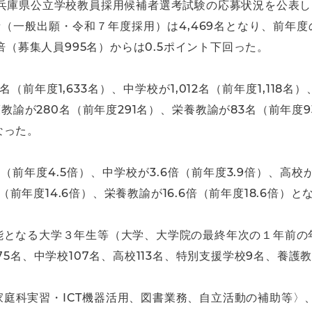
度兵庫県公立学校教員採用候補者選考試験の応募状況を公表し
者（一般出願・令和７年度採用）は4,469名となり、前年度の
倍（募集人員995名）からは0.5ポイント下回った。
前年度1,633名）、中学校が1,012名（前年度1,118名）
護教諭が280名（前年度291名）、栄養教諭が83名（前年度
なった。
前年度4.5倍）、中学校が3.6倍（前年度3.9倍）、高校
倍（前年度14.6倍）、栄養教諭が16.6倍（前年度18.6倍）
能となる大学３年生等（大学、大学院の最終年次の１年前の
75名、中学校107名、高校113名、特別支援学校9名、養護
庭科実習・ICT機器活用、図書業務、自立活動の補助等〉