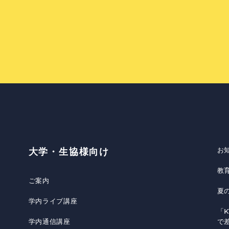
お
大学・生協様向け
教
ご案内
夏
学内ライブ講座
「K
学内通信講座
で