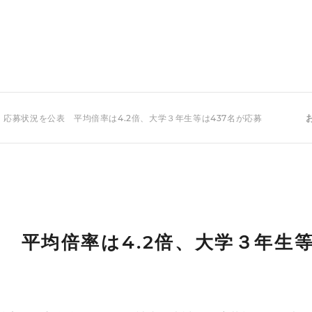
 応募状況を公表 平均倍率は4.2倍、大学３年生等は437名が応募
 平均倍率は4.2倍、大学３年生等