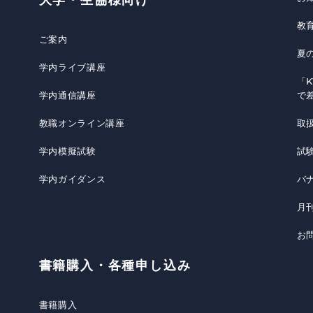
大学・生協様向け
教
ご案内
夏
学内ライブ講座
「K
学内通信講座
で
教職オンライン講座
取
学内模擬試験
試
学内ガイダンス
バ
月
お
書籍購入・各種申し込み
書籍購入