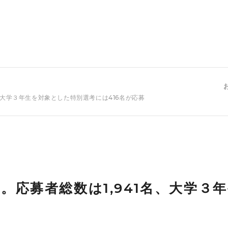
、大学３年生を対象とした特別選考には416名が応募
。応募者総数は1,941名、大学３