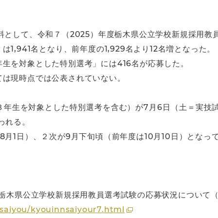
料として、令和７（2025）年度栃木県公立学校新規採用教
,941名となり、前年度の1,929名より12名増となった。
生を対象とした特別選考」には416名が応募した。
ては現時点では公表されていない。
３年生を対象とした特別選考を含む）が7月6日（土＝実技試
われる。
8月1日）、２次が9月下旬頃（前年度は10月10日）となっ
度栃木県公立学校新規採用教員選考試験の応募状況について
/saiyou/kyouinnsaiyour7.html