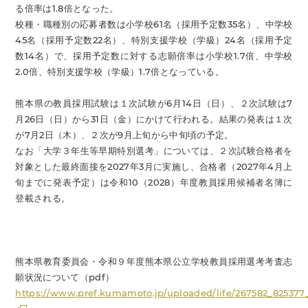
る倍率は1.8倍となった。
校種・職種別の応募者数は小学校61名（採用予定数35名）、中学校
45名（採用予定数22名）、特別支援学校（学級）24名（採用予定
数14名）で、採用予定数に対する志願倍率は小学校1.7倍、中学校
2.0倍、特別支援学校（学級）1.7倍となっている。
熊本県の教員採用試験は１次試験が6月14日（日）、２次試験は7
月26日（日）から31日（金）にかけて行われる。結果の発表は１次
が7月2日（木）、２次が9月上旬から中旬頃の予定。
なお「大学３年生等早期特別選考」については、２次試験合格者を
対象とした最終面接を2027年3月に実施し、合格者（2027年4月上
旬までに発表予定）は令和10（2028）年度教員採用候補者名簿に
登載される。
熊本県教育委員会・令和９年度熊本県公立学校教員採用選考考査志
願状況について（pdf）
https://www.pref.kumamoto.jp/uploaded/life/267582_825377