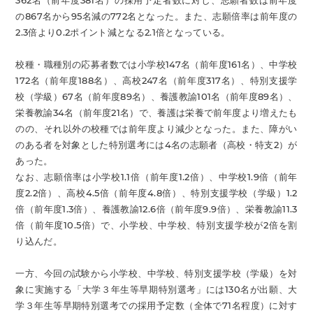
362名（前年度381名）の採用予定者数に対し、志願者数は前年度
の867名から95名減の772名となった。また、志願倍率は前年度の
2.3倍より0.2ポイント減となる2.1倍となっている。
校種・職種別の応募者数では小学校147名（前年度161名）、中学校
172名（前年度188名）、高校247名（前年度317名）、特別支援学
校（学級）67名（前年度89名）、養護教諭101名（前年度89名）、
栄養教諭34名（前年度21名）で、養護は栄養で前年度より増えたも
のの、それ以外の校種では前年度より減少となった。また、障がい
のある者を対象とした特別選考には4名の志願者（高校・特支2）が
あった。
なお、志願倍率は小学校1.1倍（前年度1.2倍）、中学校1.9倍（前年
度2.2倍）、高校4.5倍（前年度4.8倍）、特別支援学校（学級）1.2
倍（前年度1.3倍）、養護教諭12.6倍（前年度9.9倍）、栄養教諭11.3
倍（前年度10.5倍）で、小学校、中学校、特別支援学校が2倍を割
り込んだ。
一方、今回の試験から小学校、中学校、特別支援学校（学級）を対
象に実施する「大学３年生等早期特別選考」には130名が出願、大
学３年生等早期特別選考での採用予定数（全体で71名程度）に対す