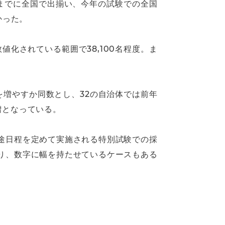
）までに全国で出揃い、今年の試験での全国
かった。
化されている範囲で38,100名程度。ま
を増やすか同数とし、32の自治体では前年
増となっている。
途日程を定めて実施される特別試験での採
り、数字に幅を持たせているケースもある