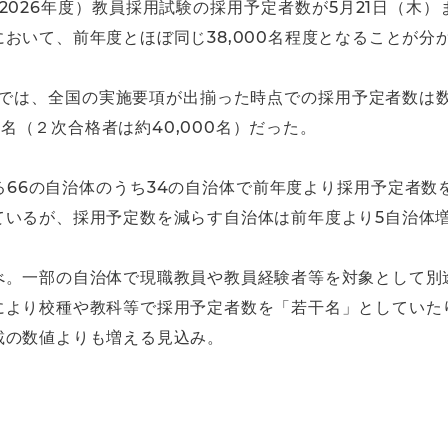
（2026年度）教員採用試験の採用予定者数が5月21日（木
おいて、前年度とほぼ同じ38,000名程度となることが分
験では、全国の実施要項が出揃った時点での採用予定者数は数値
00名（２次合格者は約40,000名）だった。
66の自治体のうち34の自治体で前年度より採用予定者数
ているが、採用予定数を減らす自治体は前年度より5自治体
べ。一部の自治体で現職教員や教員経験者等を対象として別
により校種や教科等で採用予定者数を「若干名」としていた
載の数値よりも増える見込み。