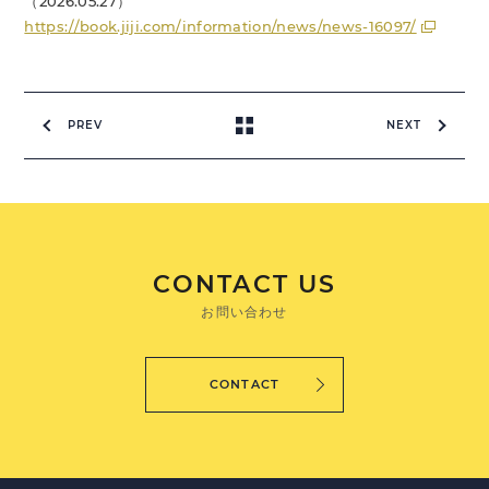
（2026.05.27）
https://book.jiji.com/information/news/news-16097/
PREV
NEXT
CONTACT US
お問い合わせ
CONTACT