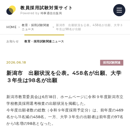
教員採用試験対策サイト
Powered by
時事通信出版局
教育・採用試験関連
新潟市 出願状況を公表。458名が出願、大学３
HOME
ニュース
年生は98名が出願
お知らせ
教育・採用試験関連ニュース
2026.06.18
採用試験関連
新潟市 出願状況を公表。458名が出願、大学
３年生は98名が出願
新潟市教育委員会は6月18日、ホームページに令和９年度新潟市立
学校教員採用選考検査の出願状況を掲載した。
今年度出願者数の総数（令和９年度採用予定分）は、前年度の469
名から11名減の458名。一方、大学３年生の出願者は前年度の97名
から1名増の98名となった。