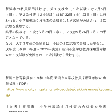
新潟市の教員採用試験は、第１次検査（１次試験）が7月5日
（日）、第２次検査（２次試験）は8月22日（土）23日（日）に行
われる。小学校教諭５月検査の合格者は１次試験が免除され、２次
試験を受験する。
結果の発表は、１次が7月29日（水）、２次は9月24日（月）の予
定となっている。
なお、大学３年生の受験者は、今回の１次試験で合格した場合は、
次年度（令和10年度＝2027年実施）新潟市立学校教員採用選考検
査の１次試験が免除され、２次試験から受験する。
新潟市教育委員会・令和９年度 新潟市立学校教員採用選考検査 出
願状況（PDF）
https://www.city.niigata.lg.jp/kosodate/gakko/sensei/kyouin_
【参考】新潟市 小学校教諭５月検査の合格者を発表