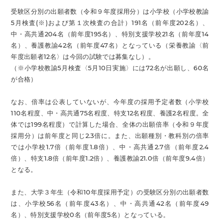
受験区分別の出願者数（令和９年度採用分）は小学校（小学校教諭
5月検査(※)および第１次検査の合計）191名（前年度202名）、
中・高共通204名（前年度195名）、特別支援学校21名（前年度14
名）、養護教諭42名（前年度47名）となっている（栄養教諭〈前
年度出願者12名〉は今回の試験では募集なし）。
（※小学校教諭5月検査〈5月10日実施〉には72名が出願し、60名
が合格）
なお、倍率は公表していないが、今年度の採用予定者数（小学校
110名程度、中・高共通75名程度、特支12名程度、養護2名程度。全
体では199名程度）で計算した場合、全体の出願倍率（令和９年度
採用分）は前年度と同じ2.3倍に。また、出願種別・教科別の倍率
では小学校1.7倍（前年度1.8倍）、中・高共通2.7倍（前年度2.4
倍）、特支1.8倍（前年度1.2倍）、養護教諭21.0倍（前年度9.4倍）
となる。
また、大学３年生（令和10年度採用予定）の受験区分別の出願者数
は、小学校56名（前年度43名）、中・高共通42名（前年度49
名）、特別支援学校0名（前年度5名）となっている。