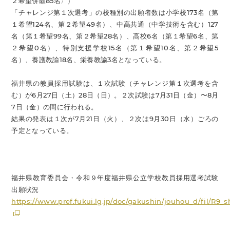
２希望併願85名〉）
「チャレンジ第１次選考」の校種別の出願者数は小学校173名（第
１希望124名、第２希望49名）、中高共通（中学技術を含む）127
名（第１希望99名、第２希望28名）、高校6名（第１希望6名、第
２希望0名）、特別支援学校15名（第１希望10名、第２希望5
名）、養護教諭18名、栄養教諭3名となっている。
福井県の教員採用試験は、１次試験（チャレンジ第１次選考を含
む）が6月27日（土）28日（日）。２次試験は7月31日（金）〜8月
7日（金）の間に行われる。
結果の発表は１次が7月21日（火）、２次は9月30日（水）ごろの
予定となっている。
福井県教育委員会・令和９年度福井県公立学校教員採用選考試験
出願状況
https://www.pref.fukui.lg.jp/doc/gakushin/jouhou_d/fil/R9_