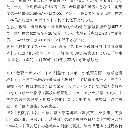
（第１希望561名と第２希望併願112名の合計）から14名増となっ
た。一方、平均倍率は2.64倍（第１希望倍率2.16倍）となり、前年
度の平均倍率2.69倍からは0.05ポイント、第１希望倍率は前年度の
2.24倍からは0.08ポイントそれぞれ低下となった。
なお、教諭、養護教諭・栄養教諭を合わせた志願者総数は657名
で、前年度の629名から28名増えたが、志願者倍率は2.40倍で前年
度の2.48倍からは0.08ポイント低下となった。
また「教育エキスパート特別選考（スポーツ教育分野【地域連携
枠】」には2名が出願（※1）。前回の試験から実施している「嶺南
採用枠」（※2）には30名（前年度33名）が出願した。
※1「教育エキスパート特別選考（スポーツ教育分野【地域連携
枠】）」＝県立高校の保健体育の教員として従事する一方、専門の
競技（今年度は体操またはウエイトリフティング）で地域と高校を
つなぐスポーツ指導（高校の部活動、ジュニアクラブ等での小・中
学生の選手の発掘・育成・強化）にも従事する。試験は「適性検
査」と「個人面接」のみ実施。
※2「嶺南採用枠」＝福井県の嶺南地域（敦賀市、小浜市、美浜
町、高浜町、おおい町、若狭町）の教育振興を目的に小学校および
中学校（中高共通）の各教科を対象に実施。嶺南採用枠で採用され