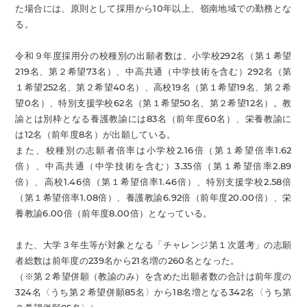
た場合には、原則として採用から10年以上、嶺南地域での勤務とな
る。
令和９年度採用分の校種別の出願者数は、小学校292名（第１希望
219名、第２希望73名）、中高共通（中学技術を含む）292名（第
１希望252名、第２希望40名）、高校19名（第１希望19名、第２希
望0名）、特別支援学校62名（第１希望50名、第２希望12名）。教
諭とは別枠となる養護教諭には83名（前年度60名）、栄養教諭に
は12名（前年度8名）が出願している。
また、校種別の志願者倍率は小学校2.16倍（第１希望倍率1.62
倍）、中高共通（中学技術を含む）3.35倍（第１希望倍率2.89
倍）、高校1.46倍（第１希望倍率1.46倍）、特別支援学校2.58倍
（第１希望倍率1.08倍）、養護教諭6.92倍（前年度20.00倍）、栄
養教諭6.00倍（前年度8.00倍）となっている。
また、大学３年生等が対象となる「チャレンジ第１次選考」の志願
者総数は前年度の239名から21名増の260名となった。
（※第２希望併願（教諭のみ）を含めた出願者数の合計は前年度の
324名〈うち第２希望併願85名〉から18名増となる342名〈うち第