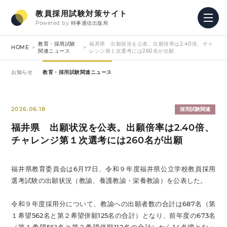
教員採用試験対策サイト
Powered by
時事通信出版局
教育・採用試験
福井県 出願状況を公表。出願倍率は2.40倍、チャ
HOME
関連ニュース
レンジ第１次選考には260名が出願
お知らせ
教育・採用試験関連ニュース
2026.06.18
採用試験関連
福井県 出願状況を公表。出願倍率は2.40倍、
チャレンジ第１次選考には260名が出願
福井県教育委員会は6月17日、令和９年度福井県公立学校教員採用
選考試験の出願状況（教諭、養護教諭・栄養教諭）を公表した。
令和９年度採用分について、教諭への出願者数の合計は687名（第
１希望562名と第２希望併願125名の合計）となり、前年度の673名