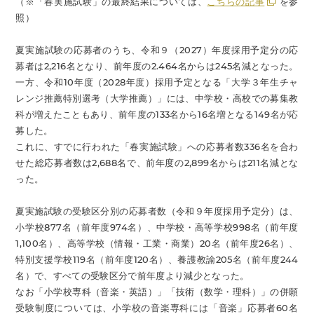
（※「春実施試験」の最終結果については、
こちらの記事
を参
照）
夏実施試験の応募者のうち、令和９（2027）年度採用予定分の応
募者は2,216名となり、前年度の2.464名からは245名減となった。
一方、令和10年度（2028年度）採用予定となる「大学３年生チャ
レンジ推薦特別選考（大学推薦）」には、中学校・高校での募集教
科が増えたこともあり、前年度の133名から16名増となる149名が応
募した。
これに、すでに行われた「春実施試験」への応募者数336名を合わ
せた総応募者数は2,688名で、前年度の2,899名からは211名減とな
った。
夏実施試験の受験区分別の応募者数（令和９年度採用予定分）は、
小学校877名（前年度974名）、中学校・高等学校998名（前年度
1,100名）、高等学校（情報・工業・商業）20名（前年度26名）、
特別支援学校119名（前年度120名）、養護教諭205名（前年度244
名）で、すべての受験区分で前年度より減少となった。
なお「小学校専科（音楽・英語）」「技術（数学・理科）」の併願
受験制度については、小学校の音楽専科には「音楽」応募者60名