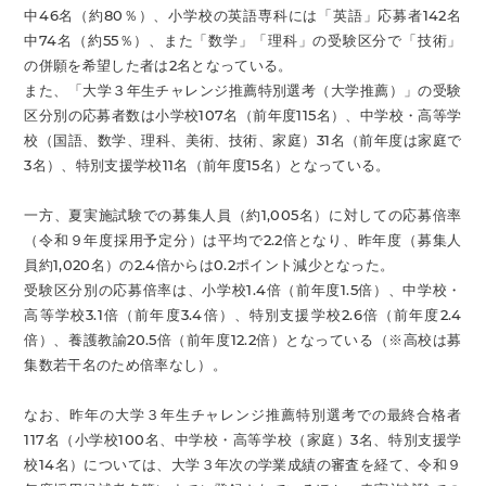
中46名（約80％）、小学校の英語専科には「英語」応募者142名
中74名（約55％）、また「数学」「理科」の受験区分で「技術」
の併願を希望した者は2名となっている。
また、「大学３年生チャレンジ推薦特別選考（大学推薦）」の受験
区分別の応募者数は小学校107名（前年度115名）、中学校・高等学
校（国語、数学、理科、美術、技術、家庭）31名（前年度は家庭で
3名）、特別支援学校11名（前年度15名）となっている。
一方、夏実施試験での募集人員（約1,005名）に対しての応募倍率
（令和９年度採用予定分）は平均で2.2倍となり、昨年度（募集人
員約1,020名）の2.4倍からは0.2ポイント減少となった。
受験区分別の応募倍率は、小学校1.4倍（前年度1.5倍）、中学校・
高等学校3.1倍（前年度3.4倍）、特別支援学校2.6倍（前年度2.4
倍）、養護教諭20.5倍（前年度12.2倍）となっている（※高校は募
集数若干名のため倍率なし）。
なお、昨年の大学３年生チャレンジ推薦特別選考での最終合格者
117名（小学校100名、中学校・高等学校（家庭）3名、特別支援学
校14名）については、大学３年次の学業成績の審査を経て、令和９