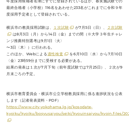
年度採用候補者名簿にすでに登録されているほか、春実施試験での
最終合格者（小学校）116名をあわせた233名がこれまでに令和９年
度採用予定者として登録されている。
横浜市の教員採用試験は、
１次試験
が7月5日（日）、
２次試験
は8月3日（月）から14日（金）までの間（※大学３年生チャレ
ンジ推薦特別選考は9月1日〈火〉
〜3日〈木〉）に行われる。
このほか、Webによる
適性検査
を6月10日〈水〉から7月10日
〈金〉23時59分までに受検する必要がある。
結果の発表は１次が7月下旬（前年度試験では7月25日）、２次が9
月末ごろの予定。
横浜市教育委員会・横浜市公立学校教員採用に係る進捗状況を公表
します（記者発表資料・PDF）
https://www.city.yokohama.lg.jp/kosodate-
kyoiku/kyoiku/bosyusaiyou/seiki/kyouinsaiyou/kyoin.files/2