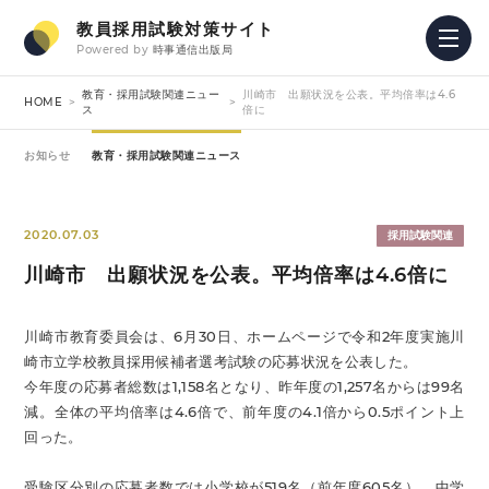
教員採用試験対策サイト
Powered by
時事通信出版局
教育・採用試験関連ニュー
川崎市 出願状況を公表。平均倍率は4.6
HOME
ス
倍に
お知らせ
教育・採用試験関連ニュース
2020.07.03
採用試験関連
川崎市 出願状況を公表。平均倍率は4.6倍に
川崎市教育委員会は、6月30日、ホームページで令和2年度実施川
崎市立学校教員採用候補者選考試験の応募状況を公表した。
今年度の応募者総数は1,158名となり、昨年度の1,257名からは99名
減。全体の平均倍率は4.6倍で、前年度の4.1倍から0.5ポイント上
回った。
受験区分別の応募者数では小学校が519名（前年度605名）、中学