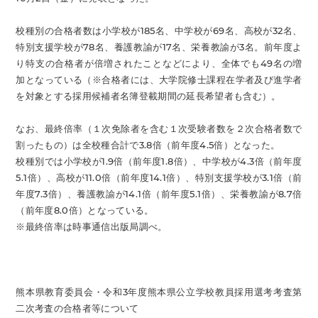
校種別の合格者数は小学校が185名、中学校が69名、高校が32名、
特別支援学校が78名、養護教諭が17名、栄養教諭が3名。前年度よ
り特支の合格者が倍増されたことなどにより、全体でも49名の増
加となっている（※合格者には、大学院修士課程在学者及び進学者
を対象とする採用候補者名簿登載期間の延長希望者も含む）。
なお、最終倍率（１次免除者を含む１次受験者数を２次合格者数で
割ったもの）は全校種合計で3.8倍（前年度4.5倍）となった。
校種別では小学校が1.9倍（前年度1.8倍）、中学校が4.3倍（前年度
5.1倍）、高校が11.0倍（前年度14.1倍）、特別支援学校が3.1倍（前
年度7.3倍）、養護教諭が14.1倍（前年度5.1倍）、栄養教諭が8.7倍
（前年度8.0倍）となっている。
※最終倍率は時事通信出版局調べ。
熊本県教育委員会・令和3年度熊本県公立学校教員採用選考考査第
二次考査の合格者等について