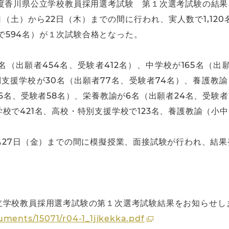
年度香川県公立学校教員採用選考試験 第１次選考試験の結
日（土）から22日（木）までの間に行われ、実人数で1,12
数で594名）が１次試験合格となった。
（出願者454名、受験者412名）、中学校が165名（出願
別支援学校が30名（出願者77名、受験者74名）、養護教諭
6名、受験者58名）、栄養教諭が6名（出願者24名、受験者
校で421名、高校・特別支援学校で123名、養護教諭（小中
ら27日（金）までの間に模擬授業、面接試験が行われ、結果
立学校教員採用選考試験の第１次選考試験結果をお知らせし
uments/15071/r04-1_1jikekka.pdf