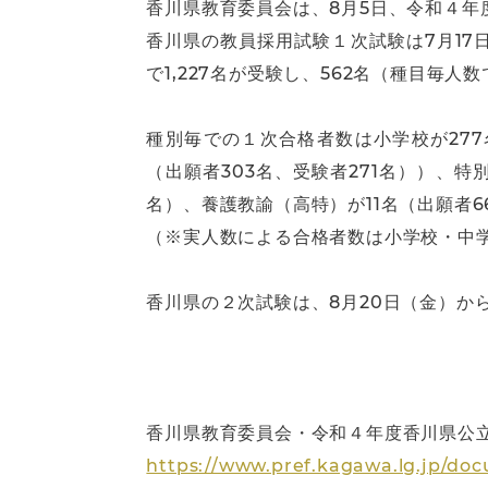
香川県教育委員会は、8月5日、令和４
香川県の教員採用試験１次試験は7月17
で1,227名が受験し、562名（種目毎人
種別毎での１次合格者数は小学校が277名
（出願者303名、受験者271名））、特
名）、養護教諭（高特）が11名（出願者6
（※実人数による合格者数は小学校・中学
香川県の２次試験は、8月20日（金）か
香川県教育委員会・令和４年度香川県公
https://www.pref.kagawa.lg.jp/doc