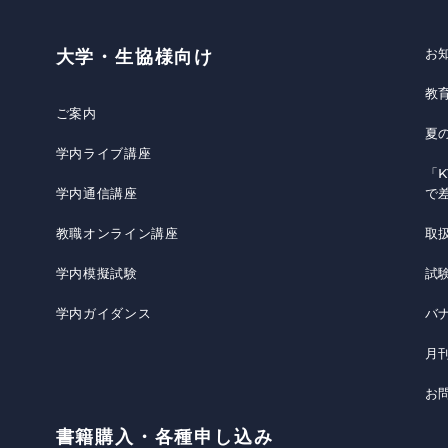
お
大学・生協様向け
教
ご案内
夏
学内ライブ講座
「K
学内通信講座
で
教職オンライン講座
取
学内模擬試験
試
学内ガイダンス
バ
月
お
書籍購入・各種申し込み