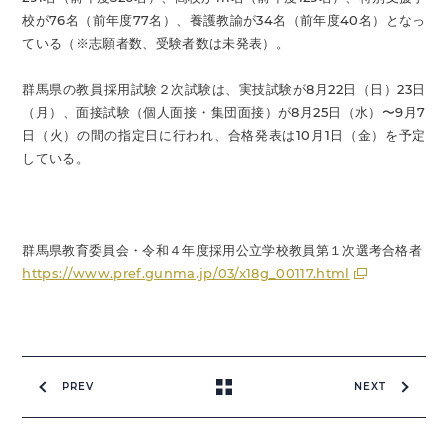
校が76名（前年度77名）、養護教諭が34名（前年度40名）となっ
ている（※志願者数、受験者数は未発表）。
群馬県の教員採用試験２次試験は、実技試験が8月22日（日）23日
（月）、面接試験（個人面接・集団面接）が8月25日（水）〜9月7
日（火）の間の指定日に行われ、合格発表は10月1日（金）を予定
している。
群馬県教育委員会・令和４年度採用公立学校教員第１次選考合格者
https://www.pref.gunma.jp/03/x18g_00117.html
PREV
NEXT