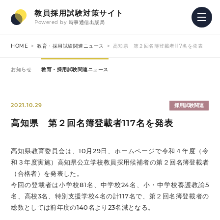
教員採用試験対策サイト
Powered by
時事通信出版局
HOME
教育・採用試験関連ニュース
高知県 第２回名簿登載者117名を発表
お知らせ
教育・採用試験関連ニュース
2021.10.29
採用試験関連
高知県 第２回名簿登載者117名を発表
高知県教育委員会は、10月29日、ホームページで令和４年度（令
和３年度実施）高知県公立学校教員採用候補者の第２回名簿登載者
（合格者）を発表した。
今回の登載者は小学校81名、中学校24名、小・中学校養護教諭5
名、高校3名、特別支援学校4名の計117名で、第２回名簿登載者の
総数としては前年度の140名より23名減となる。