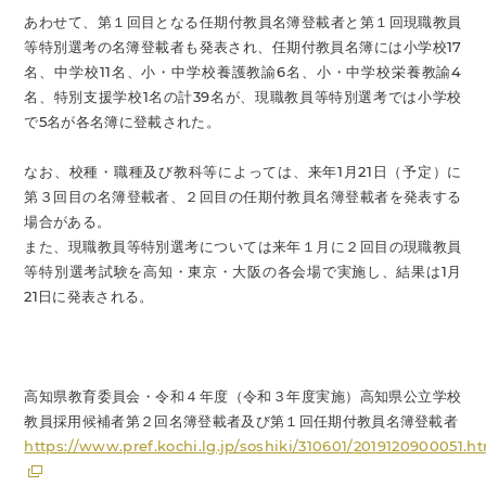
あわせて、第１回目となる任期付教員名簿登載者と第１回現職教員
等特別選考の名簿登載者も発表され、任期付教員名簿には小学校17
名、中学校11名、小・中学校養護教諭6名、小・中学校栄養教諭4
名、特別支援学校1名の計39名が、現職教員等特別選考では小学校
で5名が各名簿に登載された。
なお、校種・職種及び教科等によっては、来年1月21日（予定）に
第３回目の名簿登載者、２回目の任期付教員名簿登載者を発表する
場合がある。
また、現職教員等特別選考については来年１月に２回目の現職教員
等特別選考試験を高知・東京・大阪の各会場で実施し、結果は1月
21日に発表される。
高知県教育委員会・令和４年度（令和３年度実施）高知県公立学校
教員採用候補者第２回名簿登載者及び第１回任期付教員名簿登載者
https://www.pref.kochi.lg.jp/soshiki/310601/2019120900051.h