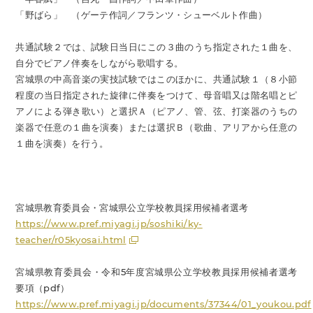
「野ばら」 （ゲーテ作詞／フランツ・シューベルト作曲）
共通試験２では、試験日当日にこの３曲のうち指定された１曲を、
自分でピアノ伴奏をしながら歌唱する。
宮城県の中高音楽の実技試験ではこのほかに、共通試験１（８小節
程度の当日指定された旋律に伴奏をつけて、母音唱又は階名唱とピ
アノによる弾き歌い）と選択Ａ（ピアノ、管、弦、打楽器のうちの
楽器で任意の１曲を演奏）または選択Ｂ（歌曲、アリアから任意の
１曲を演奏）を行う。
宮城県教育委員会・宮城県公立学校教員採用候補者選考
https://www.pref.miyagi.jp/soshiki/ky-
teacher/r05kyosai.html
宮城県教育委員会・令和5年度宮城県公立学校教員採用候補者選考
要項（pdf）
https://www.pref.miyagi.jp/documents/37344/01_youkou.pdf