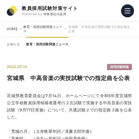
教員採用試験対策サイト
Powered by
時事通信出版局
教育・採用試験関連ニュー
宮城県 中高音楽の実技試験での指定曲を
HOME
ス
公表
お知らせ
教育・採用試験関連ニュース
2022.07.14
採用試験関連
宮城県 中高音楽の実技試験での指定曲を公表
宮城県教育委員会は7月14日、ホームページにて令和5年度宮城県
公立学校教員採用候補者選考の２次試験で実施する中高音楽の実技
試験（9月17日実施）について、共通試験２での指定曲３曲を公表
した。
「荒城の月」（土井晩翠作詞／滝廉太郎作曲）
「早春賦」 （吉丸一昌作詞／中田章作曲）