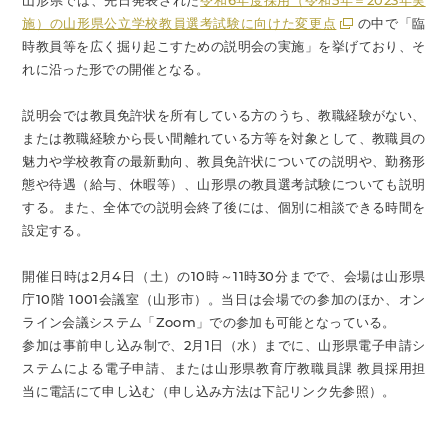
山形県では、先日発表された
令和6年度採用（令和5年＝2023年実
施）の山形県公立学校教員選考試験に向けた変更点
の中で「臨
時教員等を広く掘り起こすための説明会の実施」を挙げており、そ
れに沿った形での開催となる。
説明会では教員免許状を所有している方のうち、教職経験がない、
または教職経験から長い間離れている方等を対象として、教職員の
魅力や学校教育の最新動向、教員免許状についての説明や、勤務形
態や待遇（給与、休暇等）、山形県の教員選考試験についても説明
する。また、全体での説明会終了後には、個別に相談できる時間を
設定する。
開催日時は2月4日（土）の10時～11時30分までで、会場は山形県
庁10階 1001会議室（山形市）。当日は会場での参加のほか、オン
ライン会議システム「Zoom」での参加も可能となっている。
参加は事前申し込み制で、2月1日（水）までに、山形県電子申請シ
ステムによる電子申請、または山形県教育庁教職員課 教員採用担
当に電話にて申し込む（申し込み方法は下記リンク先参照）。