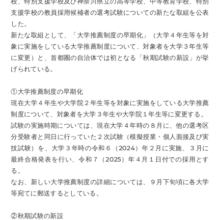
校、特別支援学校及び神奈川県立の高等学校、中等教育学校、特別
支援学校の教員採用候補者の選考試験についての新たな取組を公表
した。
新たな取組として、「大学推薦制度の早期化」（大学４年生等を対
象に実施をしている大学推薦制度について、対象者を大学３年生等
に変更）と、首都圏の自治体では初となる「秋期試験の新設」が挙
げられている。
①大学推薦制度の早期化
現在大学４年生や大学院２年生等を対象に実施をしている大学推薦
制度について、対象者を大学３年生や大学院１年生等に変更する。
試験の実施時期については、現在大学４年時の８月に、他の選考区
分受験者と同日に行っていた２次試験（模擬授業・個人面接及び実
技試験）を、大学３年時の令和６（2024）年２月に実施、３月に
最終合格発表を行い、令和７（2025）年４月１日付での採用とす
る。
なお、新しい大学推薦制度の詳細については、９月下旬頃に各大学
等宛てに郵送するとしている。
②秋期試験の新設