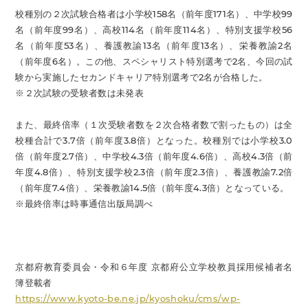
校種別の２次試験合格者は小学校158名（前年度171名）、中学校99
名（前年度99名）、高校114名（前年度114名）、特別支援学校56
名（前年度53名）、養護教諭13名（前年度13名）、栄養教諭2名
（前年度6名）。この他、スペシャリスト特別選考で2名、今回の試
験から実施したセカンドキャリア特別選考で2名が合格した。
※２次試験の受験者数は未発表
また、最終倍率（１次受験者数を２次合格者数で割ったもの）は全
校種合計で3.7倍（前年度3.8倍）となった。校種別では小学校3.0
倍（前年度2.7倍）、中学校4.3倍（前年度4.6倍）、高校4.3倍（前
年度4.8倍）、特別支援学校2.3倍（前年度2.3倍）、養護教諭7.2倍
（前年度7.4倍）、栄養教諭14.5倍（前年度4.3倍）となっている。
※最終倍率は時事通信出版局調べ
京都府教育委員会・令和６年度 京都府公立学校教員採用候補者名
簿登載者
https://www.kyoto-be.ne.jp/kyoshoku/cms/wp-