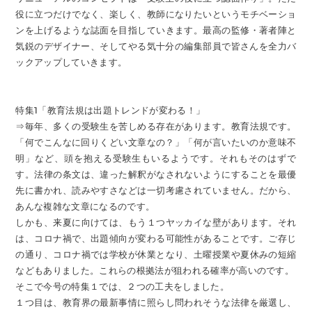
役に立つだけでなく、楽しく、教師になりたいというモチベーショ
ンを上げるような誌面を目指していきます。最高の監修・著者陣と
気鋭のデザイナー、そしてやる気十分の編集部員で皆さんを全力バ
ックアップしていきます。
特集1「教育法規は出題トレンドが変わる！」
⇒毎年、多くの受験生を苦しめる存在があります。教育法規です。
「何でこんなに回りくどい文章なの？」「何が言いたいのか意味不
明」など、頭を抱える受験生もいるようです。それもそのはずで
す。法律の条文は、違った解釈がなされないようにすることを最優
先に書かれ、読みやすさなどは一切考慮されていません。だから、
あんな複雑な文章になるのです。
しかも、来夏に向けては、もう１つヤッカイな壁があります。それ
は、コロナ禍で、出題傾向が変わる可能性があることです。ご存じ
の通り、コロナ禍では学校が休業となり、土曜授業や夏休みの短縮
などもありました。これらの根拠法が狙われる確率が高いのです。
そこで今号の特集１では、２つの工夫をしました。
１つ目は、教育界の最新事情に照らし問われそうな法律を厳選し、