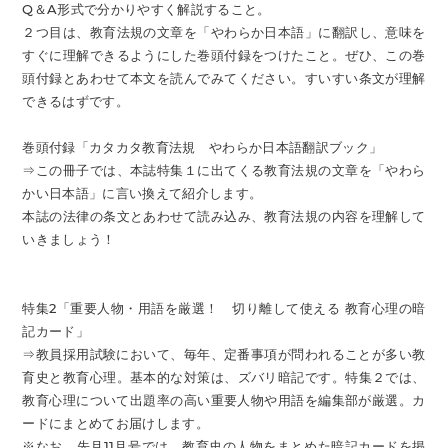
Q＆A形式で分かりやすく解説すること。
２つ目は、教育法規の文章を「やわらか日本語」に翻訳し、意味を
すぐに理解できるようにした巻頭付録をつけたこと。ぜひ、この巻
頭付録とあわせて本文を読んでみてください。すいすい条文が理解
できるはずです。
巻頭付録「カタカタ教育法規 やわらか日本語翻訳ブック」
⇒この冊子では、本誌特集１に出てくる教育法規の文章を「やわら
かい日本語」に言い換えて紹介します。
本誌の法律の条文とあわせて読み込み、教育法規の内容を理解して
いきましょう！
特集2「重要人物・用語を厳選！ 切り離して使える 教育心理の暗
記カード」
⇒教員採用試験において、毎年、定番事項が問われることが多い教
育史と教育心理。基本的な対策は、ズバリ暗記です。特集２では、
教育心理について出題率の高い重要人物や用語を編集部が厳選。カ
ードにまとめてお届けします。
※なお、先月11月号では、教育史の人物をまとめた暗記カードを掲