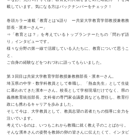
載しています。気になる方はバックナンバーをチェック！
巻頭カラー連載「教育とは's語り ー共栄大学教育学部教授兼教務
部長・濱本一さんー」
⇒「教育とは？」を考えているトップランナーたちの「問わず語
り」インタビューです。
様々な分野の第一線で活躍している人たちに、教育について思うこ
と、
ご自身の経験などをつれづれに語ってもらいました。
第３回目は共栄大学教育学部教授兼教務部長・濱本一さん。
埼玉県の中学・数学科教員として奉職し、「熱血先生」として生徒
に慕われてきた濱本一さん。校長として学校現場だけでなく、県の
義務教育統括部長、文科省の専門家会議委員なども歴任し、教育行
政にも携わるキャリアを歩みました。
そして今は、大学教員として、教員志望の若者たちの指導に全力を
注いでいます。
考えているのは、いつもこれから教職に就く教え子のことばかり。
そんな濱本さんの姿勢を教師の卵の皆さんに伝えたくて、インタビ