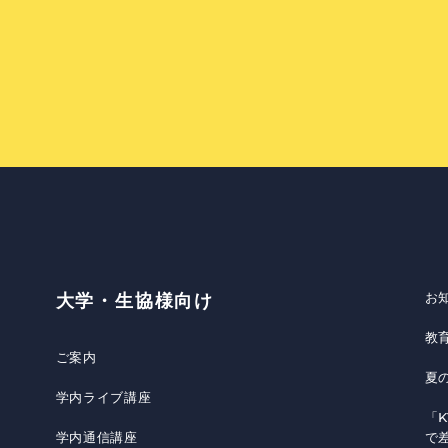
お
大学・生協様向け
教
ご案内
夏
学内ライブ講座
「K
学内通信講座
で