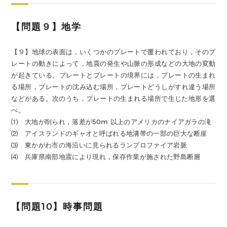
【問題９】地学
【９】地球の表面は，いくつかのプレートで覆われており，そのプ
レートの動きによって，地震の発生や山脈の形成などの大地の変動
が起きている。プレートとプレートの境界には，プレートの生まれ
る場所，プレートの沈み込む場所，プレートどうしがすれ違う場所
などがある。次のうち，プレートの生まれる場所で生じた地形を選
べ。
⑴ 大地が削られ，落差が50m 以上のアメリカのナイアガラの滝
⑵ アイスランドのギャオと呼ばれる地溝帯の一部の巨大な断崖
⑶ 東かがわ市の海沿いに見られるランプロファイア岩脈
⑷ 兵庫県南部地震により現れ，保存作業が施された野島断層
【問題10】時事問題