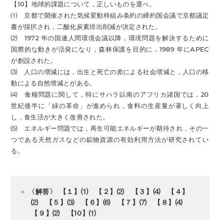
【10】地球的課題について，正しいものを選べ。
⑴ 京都で開催された気候変動枠組み条約の締約国会議で京都議定
書が採択され，二酸化炭素排出削減が決定された。
⑵ 1972 年の国連人間環境会議以降，環境問題を解決するために
国際的な動きが活発になり，森林保護を目的に，1989 年にAPEC
が創設された。
⑶ 人口の増減には，出生と死亡の差による社会増減と，人口の移
動による自然増減とがある。
⑷ 食糧問題に関して，特にサハラ以南のアフリカ諸国では，20
世紀後半に「緑の革命」が進められ，食料の生産量が著しく向上
し，食生活が大きく改善された。
⑸ エネルギー問題では，再生可能エネルギーが期待され，その一
つである天然ガスなどの鉱物資源の有効利用方法が研究されてい
る。
●
〈解答〉 【１】⑴ 【２】⑵ 【３】⑷ 【４】
⑵ 【５】⑶ 【６】⑹ 【７】⑺ 【８】⑷
【９】⑵ 【10】⑴