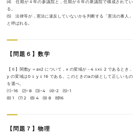
⑷ 任期が４年の参議院と，任期が６年の衆議院で構成されてい
る。
⑸ 法律等が，憲法に違反していないかを判断する「憲法の番人」
と呼ばれる。
【問題６】数学
【６】関数y ＝ax2 について，x の変域が－4 ≦x≦ 2 であるとき，
y の変域は0 ≦ y ≦ 16 である。このときのaの値として正しいもの
を選べ。
⑴−16 ⑵−8 ⑶−4 ⑷−2 ⑸−1
⑹ 1 ⑺ 2 ⑻ 4 ⑼ 8 ⑽16
【問題７】物理