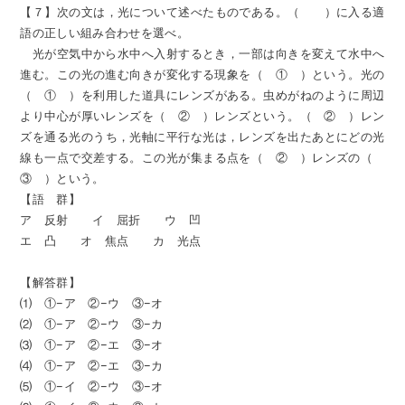
【７】次の文は，光について述べたものである。（ ）に入る適
語の正しい組み合わせを選べ。
光が空気中から水中へ入射するとき，一部は向きを変えて水中へ
進む。この光の進む向きが変化する現象を（ ① ）という。光の
（ ① ）を利用した道具にレンズがある。虫めがねのように周辺
より中心が厚いレンズを（ ② ）レンズという。（ ② ）レン
ズを通る光のうち，光軸に平行な光は，レンズを出たあとにどの光
線も一点で交差する。この光が集まる点を（ ② ）レンズの（
③ ）という。
【語 群】
ア 反射 イ 屈折 ウ 凹
エ 凸 オ 焦点 カ 光点
【解答群】
⑴ ①−ア ②−ウ ③−オ
⑵ ①−ア ②−ウ ③−カ
⑶ ①−ア ②−エ ③−オ
⑷ ①−ア ②−エ ③−カ
⑸ ①−イ ②−ウ ③−オ