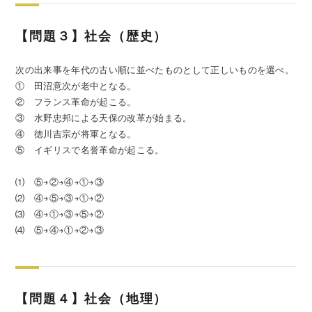
【問題３】社会（歴史）
次の出来事を年代の古い順に並べたものとして正しいものを選べ。
① 田沼意次が老中となる。
② フランス革命が起こる。
③ 水野忠邦による天保の改革が始まる。
④ 徳川吉宗が将軍となる。
⑤ イギリスで名誉革命が起こる。
⑴ ⑤→②→④→①→③
⑵ ④→⑤→③→①→②
⑶ ④→①→③→⑤→②
⑷ ⑤→④→①→②→③
【問題４】社会（地理）