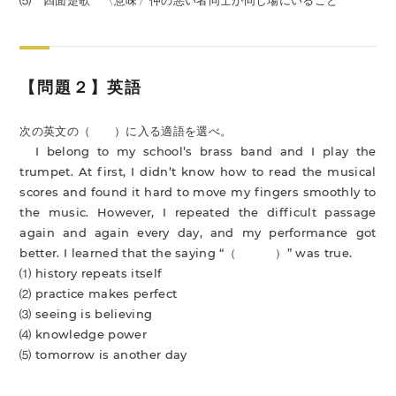
⑸ 四面楚歌 〈意味〉仲の悪い者同士が同じ場にいること
【問題２】英語
次の英文の（ ）に入る適語を選べ。
I belong to my school’s brass band and I play the
trumpet. At first, I didn’t know how to read the musical
scores and found it hard to move my fingers smoothly to
the music. However, I repeated the difficult passage
again and again every day, and my performance got
better. I learned that the saying “（ ）” was true.
⑴ history repeats itself
⑵ practice makes perfect
⑶ seeing is believing
⑷ knowledge power
⑸ tomorrow is another day