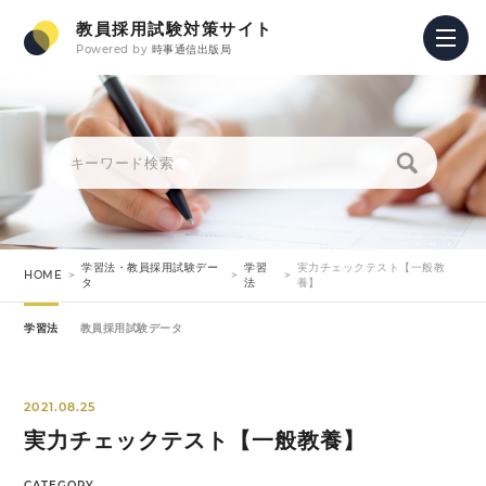
教員採用試験対策サイト
Powered by
時事通信出版局
学習法・教員採用試験デー
学習
実力チェックテスト【一般教
HOME
タ
法
養】
学習法
教員採用試験データ
2021.08.25
実力チェックテスト【一般教養】
CATEGORY