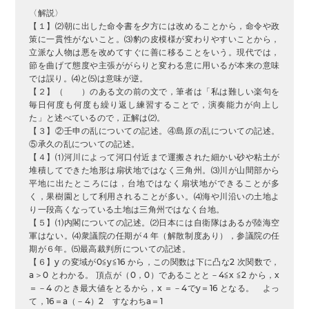
〈解説〉
【１】⑵朝に出した命令書を夕方には改めることから，命令や政
策に一貫性がないこと。⑶豹の皮模様が変わりやすいことから，
立派な人物は悪を改めてすぐに善に移ることをいう。現代では，
節を曲げて態度や主張ががらりと変わる意に用いるが本来の意味
では誤り。⑷と⑸は意味が逆。
【２】（ ）のある文の前の文で，筆者は「私は難しい楽句を
毎日何度も何度も繰り返し練習することで，演奏能力が向上し
た」と述べているので，正解は⑵。
【３】②壬申の乱についての記述。④島原の乱についての記述。
⑤承久の乱についての記述。
【４】⑴河川によって河口付近まで運搬された細かい砂や粘土が
堆積してできた地形は扇状地ではなく三角州。⑶川が山間部から
平地に出たところには，台地ではなく扇状地ができることが多
く，果樹園として利用されることが多い。⑷海や川沿いの土地よ
り一段高くなっている土地は三角州ではなく台地。
【５】⑴内閣についての記述。⑵日本には自衛隊はあるが陸海空
軍はない。⑷衆議院の任期が４年（解散制度あり），参議院の任
期が６年。⑸最高裁判所についての記述。
【６】y の変域が0≦y≦16 から，この関数は下に凸な2 次関数で，
a＞0 とわかる。 頂点が（0，0）であることと－4≦x ≦2 から，x
＝－4 のとき最大値をとるから，x ＝－4でy＝16 となる。 よっ
て，16＝a（－4）2 すなわちa＝1