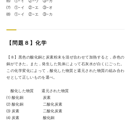
⑹ ①−イ ②−ウ ③−カ
⑺ ①−イ ②−エ ③−オ
⑻ ①−イ ②−エ ③−カ
【問題８】化学
【８】黒色の酸化銅と炭素粉末を混ぜ合わせて加熱すると，赤色の
銅ができた。また，発生した気体によって石灰水が白くにごった。
この化学変化によって，酸化した物質と還元された物質の組み合わ
せとして正しいものを選べ。
酸化した物質 還元された物質
⑴ 酸化銅 炭素
⑵ 酸化銅 二酸化炭素
⑶ 炭素 二酸化炭素
⑷ 炭素 酸化銅