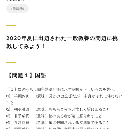
#筆記試験
2020年夏に出題された一般教養の問題に挑
戦してみよう！
【問題１】国語
【１】次のうち，四字熟語と後に示す意味が正しいものを選べ。
⑴ 羊頭狗肉 〈意味〉見かけは立派だが，中身がそれに伴わない
こと
⑵ 朝令暮改 〈意味〉あちらこらちと忙しく駆け回ること
⑶ 君子豹変 〈意味〉徳のある者が急に怒り出すこと
⑷ 呉越同舟 〈意味〉敵に包囲され，孤立無援であること