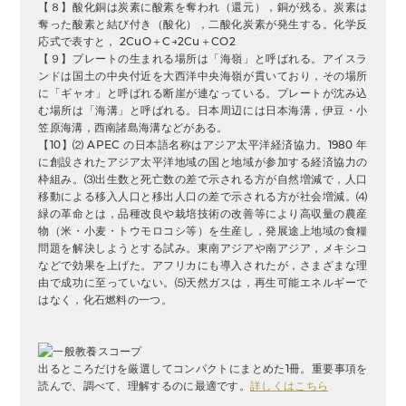
【８】酸化銅は炭素に酸素を奪われ（還元），銅が残る。炭素は
奪った酸素と結び付き（酸化），二酸化炭素が発生する。化学反
応式で表すと， 2CuO＋C→2Cu＋CO2
【９】プレートの生まれる場所は「海嶺」と呼ばれる。アイスラ
ンドは国土の中央付近を大西洋中央海嶺が貫いており，その場所
に「ギャオ」と呼ばれる断崖が連なっている。プレートが沈み込
む場所は「海溝」と呼ばれる。日本周辺には日本海溝，伊豆・小
笠原海溝，西南諸島海溝などがある。
【10】⑵ APEC の日本語名称はアジア太平洋経済協力。1980 年
に創設されたアジア太平洋地域の国と地域が参加する経済協力の
枠組み。⑶出生数と死亡数の差で示される方が自然増減で，人口
移動による移入人口と移出人口の差で示される方が社会増減。⑷
緑の革命とは，品種改良や栽培技術の改善等により高収量の農産
物（米・小麦・トウモロコシ等）を生産し，発展途上地域の食糧
問題を解決しようとする試み。東南アジアや南アジア，メキシコ
などで効果を上げた。アフリカにも導入されたが，さまざまな理
由で成功に至っていない。⑸天然ガスは，再生可能エネルギーで
はなく，化石燃料の一つ。
出るところだけを厳選してコンパクトにまとめた1冊。重要事項を
読んで、調べて、理解するのに最適です。
詳しくはこちら