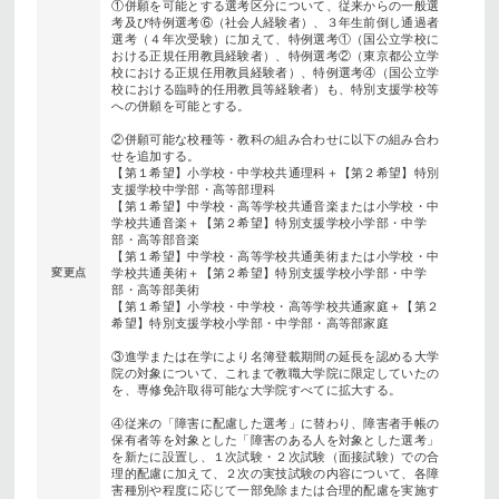
①併願を可能とする選考区分について、従来からの一般選
考及び特例選考⑥（社会人経験者）、３年生前倒し通過者
選考（４年次受験）に加えて、特例選考①（国公立学校に
おける正規任用教員経験者）、特例選考②（東京都公立学
校における正規任用教員経験者）、特例選考④（国公立学
校における臨時的任用教員等経験者）も、特別支援学校等
への併願を可能とする。
②併願可能な校種等・教科の組み合わせに以下の組み合わ
せを追加する。
【第１希望】小学校・中学校共通理科＋【第２希望】特別
支援学校中学部・高等部理科
【第１希望】中学校・高等学校共通音楽または小学校・中
学校共通音楽＋【第２希望】特別支援学校小学部・中学
部・高等部音楽
【第１希望】中学校・高等学校共通美術または小学校・中
変更点
学校共通美術＋【第２希望】特別支援学校小学部・中学
部・高等部美術
【第１希望】小学校・中学校・高等学校共通家庭＋【第２
希望】特別支援学校小学部・中学部・高等部家庭
③進学または在学により名簿登載期間の延長を認める大学
院の対象について、これまで教職大学院に限定していたの
を、専修免許取得可能な大学院すべてに拡大する。
④従来の「障害に配慮した選考」に替わり、障害者手帳の
保有者等を対象とした「障害のある人を対象とした選考」
を新たに設置し、１次試験・２次試験（面接試験）での合
理的配慮に加えて、２次の実技試験の内容について、各障
害種別や程度に応じて一部免除または合理的配慮を実施す