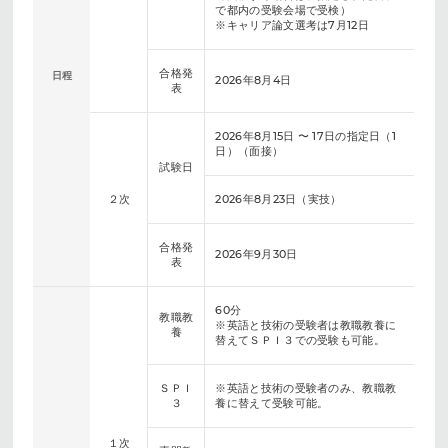
で都内の受験会場で受検）
※キャリア論文選考は7月12日
合格発
日程
2026年8月4日
表
2026年8月15日 〜 17日の指定日（1
日）（面接）
試験日
２次
2026年8月23日（実技）
合格発
2026年9月30日
表
60分
教職教
※英語と技術の受験者は教職教養に
養
替えてＳＰＩ３での受験も可能。
ＳＰＩ
※英語と技術の受験者のみ、教職教
３
養に替えて受験可能。
１次