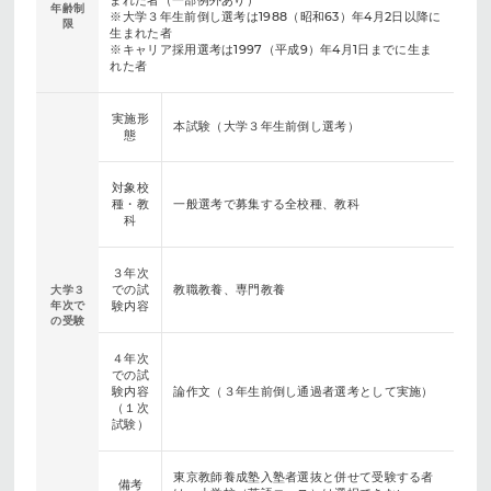
まれた者（一部例外あり）
年齢制
※大学３年生前倒し選考は1988（昭和63）年4月2日以降に
限
生まれた者
※キャリア採用選考は1997（平成9）年4月1日までに生ま
れた者
実施形
本試験（大学３年生前倒し選考）
態
対象校
種・教
一般選考で募集する全校種、教科
科
３年次
での試
教職教養、専門教養
大学３
年次で
験内容
の受験
４年次
での試
験内容
論作文（３年生前倒し通過者選考として実施）
（１次
試験）
東京教師養成塾入塾者選抜と併せて受験する者
備考