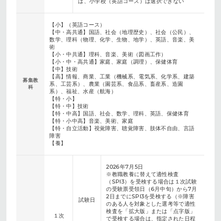
は、小学校（英語コース）は選択できない
【小】（英語コース）
【中・高共通】国語、社会（地理歴史）、社会（公民）、
数学、理科（物理、化学、生物、地学）、英語、音楽、美
術
【小・中共通】理科、音楽、美術（図画工作）
【小・中・高共通】家庭、家庭（調理）、保健体育
【中】技術
【高】情報、商業、工業（機械系、電気系、化学系、建築
募集教
系、工芸系）、農業（園芸系、食品系、畜産系、造園
科
系）、福祉、水産（航海）
【特・小】
【特・中】技術
【特・中高】国語、社会、数学、理科、英語、保健体育
【特・小中高】音楽、美術、家庭
【特・自立活動】視覚障害、聴覚障害、肢体不自由、言語
障害
【養】
2026年7月5日
※教職教養に替えて適性検査
（SPI3）を受検する場合は１次試験
の受験票受領日（6月中旬）から7月
2日までにSPI3を受検する（※障害
試験日
のある人を対象とした選考等で適性
検査を「拡大版」または「点字版」
１次
で受検する場合は、指定された日程