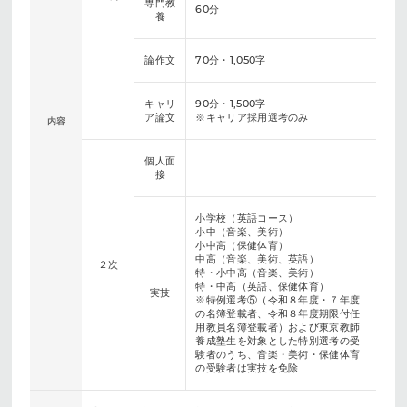
専門教
60分
養
論作文
70分・1,050字
キャリ
90分・1,500字
ア論文
※キャリア採用選考のみ
内容
個人面
接
小学校（英語コース）
小中（音楽、美術）
小中高（保健体育）
中高（音楽、美術、英語）
２次
特・小中高（音楽、美術）
特・中高（英語、保健体育）
実技
※特例選考⑤（令和８年度・７年度
の名簿登載者、令和８年度期限付任
用教員名簿登載者）および東京教師
養成塾生を対象とした特別選考の受
験者のうち、音楽・美術・保健体育
の受験者は実技を免除