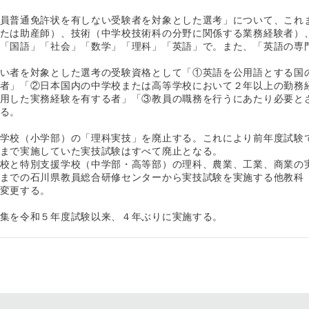
員普通免許状を有しない受験者を対象とした選考」について、これ
たは助産師）、技術（中学校技術科の分野に関係する業務経験者）
「国語」「社会」「数学」「理科」「英語」で。また、「英語の専門
い者を対象とした選考の受験資格として「①英語を公用語とする国
者」「②日本国内の中学校または高等学校において２年以上の勤務
用した実務経験を有する者」「③教員の職務を行うにあたり必要と
る。
学校（小学部）の「理科実技」を廃止する。これにより前年度試験
まで実施していた実技試験はすべて廃止となる。
校と特別支援学校（中学部・高等部）の理科、農業、工業、商業の
までの石川県教員総合研修センターから実技試験を実施する他教科
変更する。
集を令和５年度試験以来、４年ぶりに実施する。