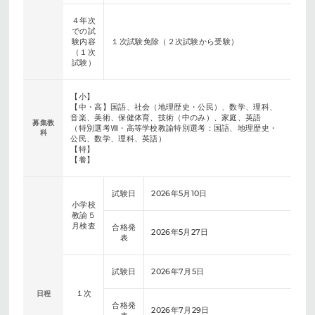
４年次
での試
験内容
１次試験免除（２次試験から受験）
（１次
試験）
【小】
【中・高】国語、社会（地理歴史・公民）、数学、理科、
音楽、美術、保健体育、技術（中のみ）、家庭、英語
募集教
（特別選考Ⅷ・高等学校教諭特別選考：国語、地理歴史・
科
公民、数学、理科、英語）
【特】
【養】
試験日
2026年5月10日
小学校
教諭５
月検査
合格発
2026年5月27日
表
試験日
2026年7月5日
１次
日程
合格発
2026年7月29日