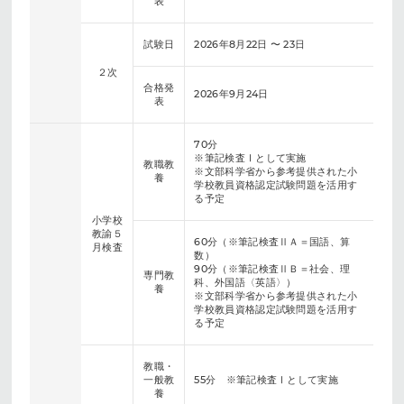
表
試験日
2026年8月22日 〜 23日
２次
合格発
2026年9月24日
表
70分
※筆記検査Ⅰとして実施
教職教
※文部科学省から参考提供された小
養
学校教員資格認定試験問題を活用す
る予定
小学校
教諭５
60分（※筆記検査ⅡＡ＝国語、算
月検査
数）
90分（※筆記検査ⅡＢ＝社会、理
専門教
科、外国語〈英語〉）
養
※文部科学省から参考提供された小
学校教員資格認定試験問題を活用す
る予定
教職・
一般教
55分 ※筆記検査Ⅰとして実施
養