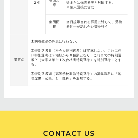
場面指
２次
徒または保護者等と対応する。
導
※個人面接に含む
集団面
当日提示される課題に対して、受検
接
者同士が話し合い等を行う
①栄養教諭の募集は行わない。
②特別選考Ⅱ（社会人特別選考）は実施しない。これに伴
い特別選考は９種類から８種類となり、これまでの特別選
変更点
考Ⅸ（大学３年生１次合格者特別選考）を特別選考Ⅱとす
る。
③特別選考Ⅷ（高等学校教諭特別選考）の募集教科に「地
理歴史・公民」と「理科」を追加する。
CONTACT US