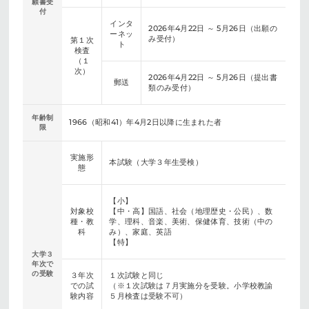
願書受
付
インタ
2026年4月22日 ～ 5月26日（出願の
ーネッ
み受付）
第１次
ト
検査
（１
次）
2026年4月22日 ～ 5月26日（提出書
郵送
類のみ受付）
年齢制
1966（昭和41）年4月2日以降に生まれた者
限
実施形
本試験（大学３年生受検）
態
【小】
対象校
【中・高】国語、社会（地理歴史・公民）、数
種・教
学、理科、音楽、美術、保健体育、技術（中の
科
み）、家庭、英語
【特】
大学３
年次で
の受験
３年次
１次試験と同じ
での試
（※１次試験は７月実施分を受験。小学校教諭
験内容
５月検査は受験不可）