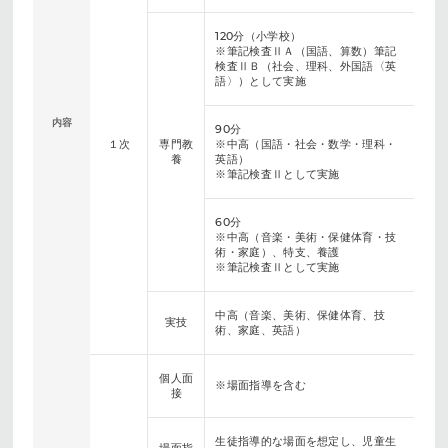
120分（小学校）
※筆記検査ⅡＡ（国語、算数）筆記
検査ⅡＢ（社会、理科、外国語〈英
語〉）として実施
内容
90分
１次
専門教
※中高（国語・社会・数学・理科・
養
英語）
※筆記検査Ⅱとして実施
60分
※中高（音楽・美術・保健体育・技
術・家庭）、特支、養護
※筆記検査Ⅱとして実施
中高（音楽、美術、保健体育、技
実技
術、家庭、英語）
個人面
※場面指導を含む
接
生徒指導的な場面を想定し、児童生