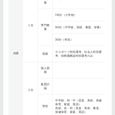
養
110分（小学校）
１次
専門教
90分（中学校、高校、養護、栄養）
養
30分（特支）
※スポーツ特別選考、社会人特別選
内容
面接
考、幼稚園教諭特別選考のみ
個人面
接
集団討
論
２次
中学校、特・中（音楽、美術、保健
体育、家庭、英語）
実技
高校、高・特（音楽、美術、書道、
保健体育、家庭、英語）