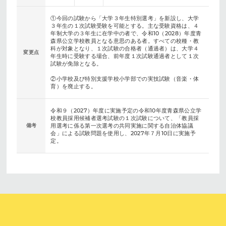
①今回の試験から「大学３年生特別選考」を新設し、大学
３年生の１次試験受験を可能とする。主な受験資格は、４
年制大学の３年生に在学中の者で、令和10（2028）年度青
森県公立学校教員となる意思のある者。すべての校種・教
科が対象となり、１次試験の合格者（通過者）は、大学４
変更点
年生時に受験する場合、前年度１次試験通過者として１次
試験が免除となる。
②小学校及び特別支援学校小学部での実技試験（音楽・体
育）を廃止する。
令和９（2027）年度に実施予定の令和10年度青森県公立学
校教員採用候補者選考試験の１次試験について、「教員採
備考
用選考に係る第一次選考の共同実施に関する自治体協議
会」による試験問題を使用し、2027年７月10日に実施予
定。