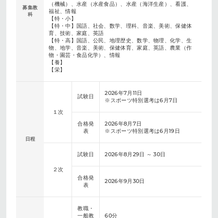
（機械）、水産（水産食品）、水産（海洋生産）、看護、
募集教
福祉、情報
科
【特・小】
【特・中】国語、社会、数学、理科、音楽、美術、保健体
育、技術、家庭、英語
【特・高】国語、公民、地理歴史、数学、物理、化学、生
物、地学、音楽、美術、保健体育、家庭、英語、農業（作
物・園芸・食品化学）、情報
【養】
【栄】
2026年7月11日
試験日
※スポーツ特別選考は6月7日
１次
合格発
2026年8月7日
表
※スポーツ特別選考は6月19日
日程
試験日
2026年8月29日 ～ 30日
２次
合格発
2026年9月30日
表
教職・
一般教
60分