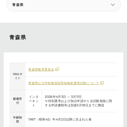
青森県
青森県
青森県教育委員会
Webサ
イト
青森県公立学校教員採用候補者選考試験について
インタ
2026年4月3日 ～ 5月11日
願書受
ーネッ
※特別選考および加点申請や１次試験免除に関
付
ト
する申請書類等は別途5月18日までに郵送
年齢制
1967（昭和42）年4月2日以降に生まれた者
限