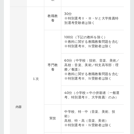
30分
教職教
※特別選考Ⅱ・Ⅲ・Ⅳと大学推薦特
養
別選考受験者は除く
100分（下記の教科を除く）
※教科に関する教職教養問題を含む
※特別選考Ⅲ、Ⅳ受験者は除く
60分（中学校：技術、音楽、美術／
専門教
高校：音楽、美術／特支高等部：理
養
療／養護）
※教科に関する教職教養問題を含む
※特別選考Ⅲ、Ⅳ受験者は除く
１次
40分（小学校＝中小併願者〈一般選
考、特別選考Ⅱ、大学推薦〉のみ）
内容
中学校、特・中（音楽、美術、技
術）
実技
高校、特・高（音楽、美術）
※特別選考Ⅲ・Ⅳ受験者は除く