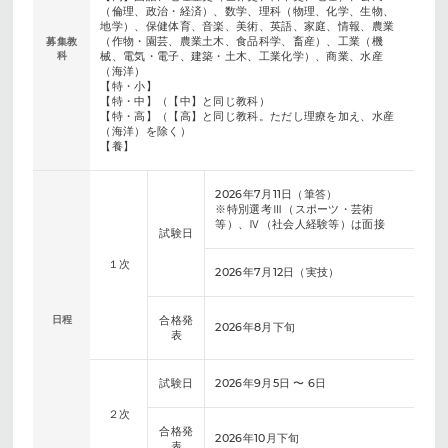
（倫理、政治・経済）、数学、理科（物理、化学、生物、
地学）、保健体育、音楽、美術、英語、家庭、情報、農業
（作物・園芸、農業土木、食品科学、畜産）、工業（機
募集教
科
械、電気・電子、建築・土木、工業化学）、商業、水産
（海洋）
【特・小】
【特・中】（【中】と同じ教科）
【特・高】（【高】と同じ教科。ただし理療を加え、水産
（海洋）を除く）
【養】
2026年7月11日（筆答）
※特別選考Ⅲ（スポーツ・芸術
等）、Ⅳ（社会人経験等）は面接
試験日
１次
2026年7月12日（実技）
日程
合格発
2026年8月下旬
表
試験日
2026年9月5日 〜 6日
２次
合格発
2026年10月下旬
表