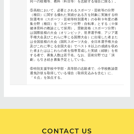
同一の校種等、教科〈科目等〉を志願する場合に限る）。
⑤高校において、必要とされるスポーツ・芸術等の分野
（種目）に関する優れた実績がある方を対象に実施する特
別選考Ⅲ（スポーツ・芸術等特別選考）の令和９年度の募
集分野（種目）を「スポーツ分野：自転車」とする（※保
健体育科の教諭として採用）。受験資格（スポーツ分野）
は国際規模の大会（オリンピック、世界選手権、アジア選
手権大会及びこれらに準じる国際大会）に出場した者また
は全国規模の大会（国民スポーツ大会、全日本選手権大会
及びこれに準じる全国大会）でベスト８以上の成績を収め
た者またははこれらの者を指導育成した実績（経験）を有
する者で、募集人数は若干名。なお、芸術分野では「演
劇」も引き続き募集予定としている。
⑥特別支援学校中学部・高等部の志願者で、小学校教諭普
通免許状を取得している場合（取得見込みを含む）に、
「６点」を加点する。
CONTACT US