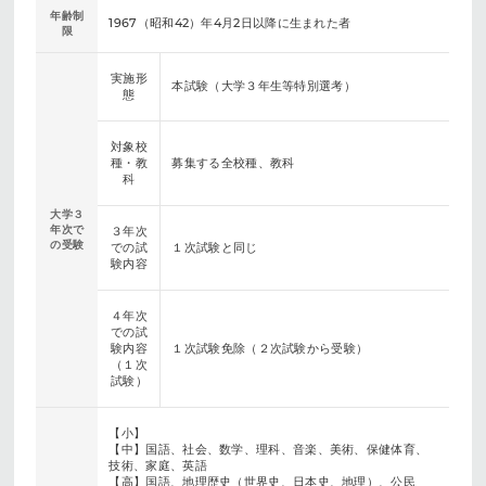
年齢制
1967（昭和42）年4月2日以降に生まれた者
限
実施形
本試験（大学３年生等特別選考）
態
対象校
種・教
募集する全校種、教科
科
大学３
年次で
３年次
の受験
での試
１次試験と同じ
験内容
４年次
での試
験内容
１次試験免除（２次試験から受験）
（１次
試験）
【小】
【中】国語、社会、数学、理科、音楽、美術、保健体育、
技術、家庭、英語
【高】国語、地理歴史（世界史、日本史、地理）、公民