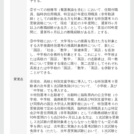
予する。
②すべての校種等（養護教諭を含む）において、任期付職
員、臨時的任用職員、特定会計年度任用職員（非常勤講
師）としての経験がある方を対象に実施する特別選考Ⅱの
受験資格について、現在「直近の３年度間に、通算15ヶ月
以上の教職経験がある方」としているのを「直近の10年度
間に、通算15ヶ月以上の教職経験がある方」とする。
③中学校において、大学等からの推薦を受けた方を対象と
する大学推薦特別選考の推薦対象教科について、新たに
「国語」「社会」「数学」「保健体育」「英語」を追加
し、中学校の全教科を対象とする。これにより、中学校ま
たは高校の「国語」「数学」「英語」の志願者は、同一教
科について受験する場合に限り、第二志望としてそれぞれ
高校または中学校の「国語」「数学」「英語」を併願する
ことができる。
変更点
④現在、高校と特別支援学校に導入している特別選考Ⅱ受
験者の次年度１次試験免除(※)について、「小学校」及び
「中学校」でも導入する。
※特別選考Ⅱ志願者で、出願時に福島県内の公立学校（小
学校、中学校、義務教育学校、高校及び特別支援学校）及
び同県内の国立大学法人附属学校において、特別選考Ⅱの
受験資格で定める任期付職員、臨時的任用職員または特定
会計年度任用職員（非常勤講師）としての勤務経験が直近
10年度間のうち合計60ヶ月以上ある方は、１次試験を受験
し２次試験の受験対象者とならなかった場合でも一定の基
準を満たせば、次年度に実施される選考試験の１次試験を
免除する（ただし、次年度実施試験において、１次試験と