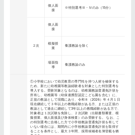
個人面
※特別選考Ⅲ・Ⅳのみ（15分）
接
個人面
接
模擬授
２次
養護教諭を除く
業
場面指
養護教諭のみ
導
①小学校において幼児教育の専門性を持つ人材を確保する
ため、新たに幼稚園等教諭経験者を対象とした特別選考を
導入する。受験対象となるのは、幼稚園教諭普通免許状を
所有し、幼稚園等（幼保連携型認定こども園を含む）に、
正規の教諭として現職にあり、令和８（2026）年４月１日
現在継続して３年以上の教職経験がある方、または正規の
教諭として過去に継続して3年以上の教職経験がある方で、
対象者は１次試験を免除し、２次試験（出願書類審査、模
擬授業、個人面接及び身体検査）のみ受験する。 なお、こ
の特別選考に合格した方で小学校教諭普通免許状を有して
いない場合には、期間内に小学校教諭普通免許状を取得す
ることを条件とし、最大３年間、採用候補者名簿登載を猶