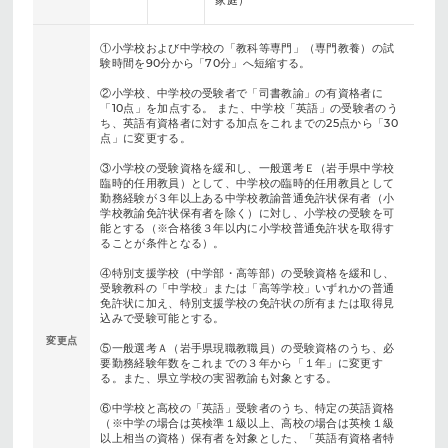
家庭）
①小学校および中学校の「教科等専門」（専門教養）の試
験時間を90分から「70分」へ短縮する。
②小学校、中学校の受験者で「司書教諭」の有資格者に
「10点」を加点する。 また、中学校「英語」の受験者のう
ち、英語有資格者に対する加点をこれまでの25点から「30
点」に変更する。
③小学校の受験資格を緩和し、一般選考Ｅ（岩手県中学校
臨時的任用教員）として、中学校の臨時的任用教員として
勤務経験が３年以上ある中学校教諭普通免許状保有者（小
学校教諭免許状保有者を除く）に対し、小学校の受験を可
能とする（※合格後３年以内に小学校普通免許状を取得す
ることが条件となる）。
④特別支援学校（中学部・高等部）の受験資格を緩和し、
受験教科の「中学校」または「高等学校」いずれかの普通
免許状に加え、特別支援学校の免許状の所有または取得見
込みで受験可能とする。
変更点
⑤一般選考Ａ（岩手県現職教職員）の受験資格のうち、必
要勤務経験年数をこれまでの３年から「１年」に変更す
る。また、県立学校の実習教諭も対象とする。
⑥中学校と高校の「英語」受験者のうち、特定の英語資格
（※中学の場合は英検準１級以上、高校の場合は英検１級
以上相当の資格）保有者を対象とした、「英語有資格者特