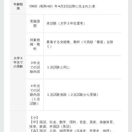
年齢制
1965（昭和40）年4月2日以降に生まれた者
限
実施形
本試験（大学３年生選考）
態
対象校
募集する全校種、教科（※高校「書道」を除
種・教
く）
科
大学３
年次で
３年次
の受験
での試
１次試験と同じ
験内容
４年次
での試
験内容
１次試験免除（２次試験から受験）
（１次
試験）
【小】
【中】国語、社会、数学、理科、音楽、美術、保健体育、
技術、家庭、外国語（英語）
【高】国語、公民、地理歴史（日本史、世界史、地理）、