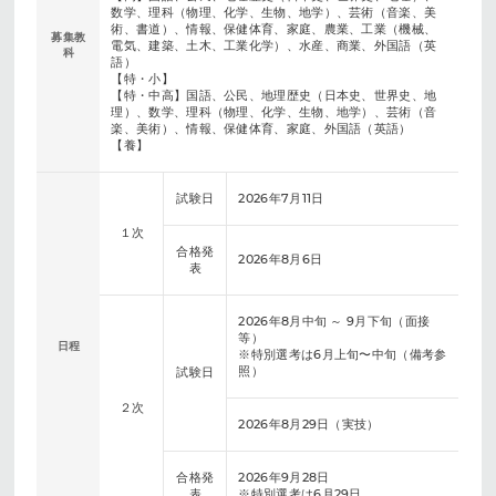
数学、理科（物理、化学、生物、地学）、芸術（音楽、美
術、書道）、情報、保健体育、家庭、農業、工業（機械、
募集教
電気、建築、土木、工業化学）、水産、商業、外国語（英
科
語）
【特・小】
【特・中高】国語、公民、地理歴史（日本史、世界史、地
理）、数学、理科（物理、化学、生物、地学）、芸術（音
楽、美術）、情報、保健体育、家庭、外国語（英語）
【養】
試験日
2026年7月11日
１次
合格発
2026年8月6日
表
2026年8月中旬 ～ 9月下旬（面接
等）
日程
※特別選考は6月上旬〜中旬（備考参
照）
試験日
２次
2026年8月29日（実技）
合格発
2026年9月28日
表
※特別選考は6月29日