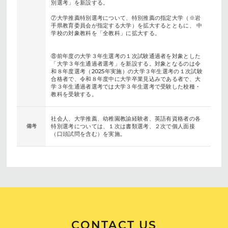
別選考」を新設する。
⑦大学推薦特別選考について、特別推薦の指定大学（※岩
手県教育委員会が指定する大学）を拡大するとともに、 中
学校の対象教科を「全教科」に拡大する。
⑧前年度の大学３年生選考の１次試験通過者を対象とした
「大学３年生通過者選考」を新設する。対象となるのは令
和８年度選考（2025年実施）の大学３年生選考の１次試験
合格者で、令和８年度中に大学卒業見込みである者で、大
学３年生通過者選考では大学３年生選考で受験した校種・
教科を受験する。
社会人、大学推薦、幼稚園教諭経験者、英語有資格者の各
備考
特別選考については、１次は書類選考、２次で個人面接
（口頭試問を含む）を実施。
CONTACT US