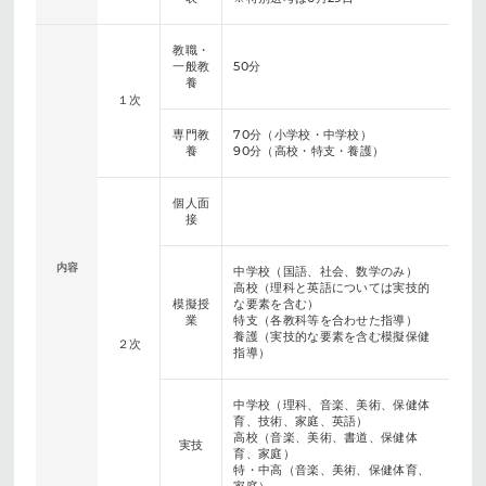
教職・
一般教
50分
養
１次
専門教
70分（小学校・中学校）
養
90分（高校・特支・養護）
個人面
接
内容
中学校（国語、社会、数学のみ）
高校（理科と英語については実技的
模擬授
な要素を含む）
業
特支（各教科等を合わせた指導）
養護（実技的な要素を含む模擬保健
２次
指導）
中学校（理科、音楽、美術、保健体
育、技術、家庭、英語）
高校（音楽、美術、書道、保健体
実技
育、家庭）
特・中高（音楽、美術、保健体育、