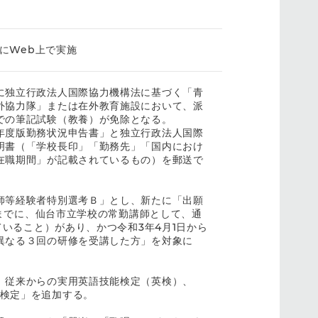
内にWeb上で実施
に独立行政法人国際協力機構法に基づく「青
外協力隊」または在外教育施設において、派
での筆記試験（教養）が免除となる。
年度版勤務状況申告書」と独立行政法人国際
明書（「学校長印」「勤務先」「国内におけ
在職期間」が記載されているもの）を郵送で
師等経験者特別選考Ｂ」とし、新たに「出願
時までに、仙台市立学校の常勤講師として、通
ていること）があり、かつ令和3年4月1日から
異なる３回の研修を受講した方」を対象に
、従来からの実用英語技能検定（英検）、
英語検定」を追加する。