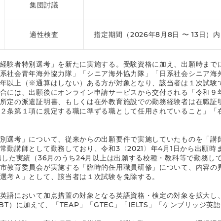
集団討議
適性検査
指定期間（2026年8月8日 〜 13日）
経験者特別選考」を新たに実施する。受験資格に加え、出願時まで
系社会青年海外協力隊」「シニア海外協力隊」「日系社会シニア海
年以上（※通算はしない）ある方が対象となり、該当者は１次試験
合には、出願後にオンライン申請サービスから交付される「令和９
所定の派遣証明書、もしくは在外教育施設での勤務経験者は在職証
２条第１項に規定する職に準ずる職として任用されていること」「
別選考」について、従来からの出願要件で実施していたものを「講
常勤講師として勤務しており、令和3〈2021〉年4月1日から出願
務した実績（36月のうち24月以上は出願する校種・教科等で勤務し
市教育委員会が実施する「臨時的任用職員研修」について、内容の
選考Ａ」として、該当者は１次試験を免除する。
英語において加点措置の対象となる英語資格・検定の対象を拡大し
L（iBT）に加えて、「TEAP」「GTEC」「IELTS」「ケンブリッジ