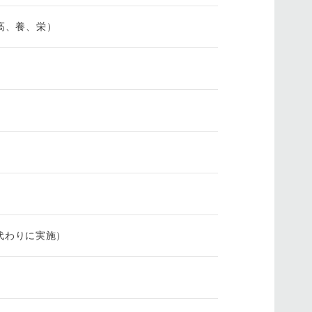
、高、養、栄）
）
代わりに実施）