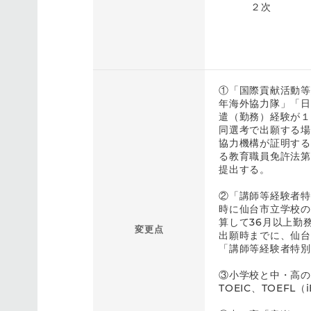
２次
①「国際貢献活動等
年海外協力隊」「日
遣（勤務）経験が１
同選考で出願する場
協力機構が証明する
る教育職員免許法第
提出する。
②「講師等経験者特
時に仙台市立学校の
算して36月以上勤
変更点
出願時までに、仙台
「講師等経験者特別
③小学校と中・高の
TOEIC、TOEF